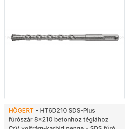
HÖGERT
-
HT6D210 SDS-Plus
fúrószár 8x210 betonhoz téglához
CrV volfrám-karbid penge - SDS fúró