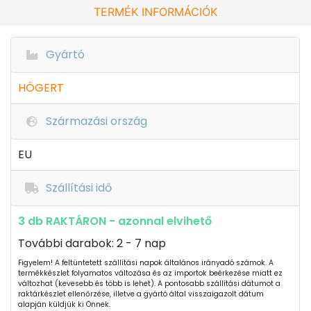
TERMÉK INFORMÁCIÓK
Gyártó
HÖGERT
Származási ország
EU
Szállítási idő
3 db RAKTÁRON - azonnal elvihető
További darabok: 2 - 7 nap
Figyelem! A feltüntetett szállítási napok általános irányadó számok. A
termékkészlet folyamatos változása és az importok beérkezése miatt ez
változhat (kevesebb és több is lehet). A pontosabb szállítási dátumot a
raktárkészlet ellenőrzése, illetve a gyártó által visszaigazolt dátum
alapján küldjük ki Önnek.