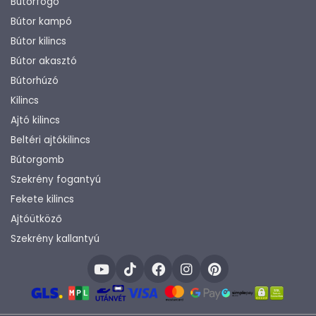
Bútorfogó
Bútor kampó
Bútor kilincs
Bútor akasztó
Bútorhúzó
Kilincs
Ajtó kilincs
Beltéri ajtókilincs
Bútorgomb
Szekrény fogantyú
Fekete kilincs
Ajtóütköző
Szekrény kallantyú