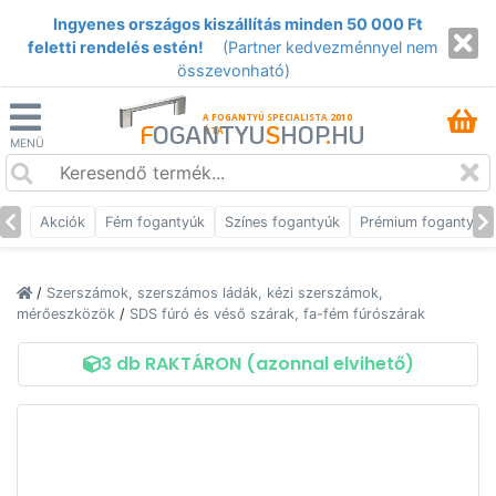
Ingyenes országos kiszállítás minden 50 000 Ft
feletti rendelés estén!
(Partner kedvezménnyel nem
összevonható)
A FOGANTYÚ SPECIALISTA 2010
F
OGANTYU
S
HOP
.
HU
ÓTA
MENÜ
Akciók
Fém fogantyúk
Színes fogantyúk
Prémium fogantyúk
/
Szerszámok, szerszámos ládák, kézi szerszámok,
mérőeszközök
/
SDS fúró és véső szárak, fa-fém fúrószárak
3 db RAKTÁRON (azonnal elvihető)