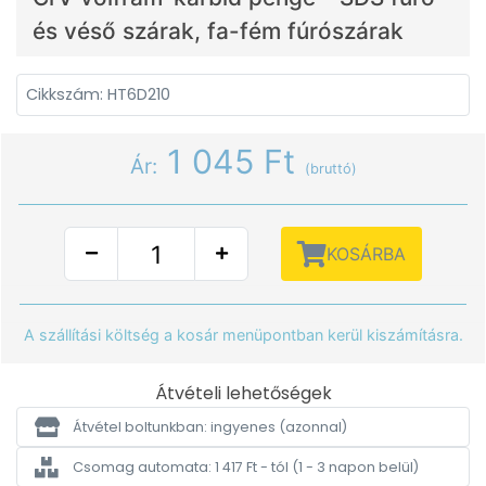
és véső szárak, fa-fém fúrószárak
Cikkszám: HT6D210
1 045 Ft
Ár:
(bruttó)
KOSÁRBA
A szállítási költség a kosár menüpontban kerül kiszámításra.
Átvételi lehetőségek
Átvétel boltunkban: ingyenes
(azonnal)
Csomag automata: 1 417 Ft - tól
(1 - 3 napon belül)