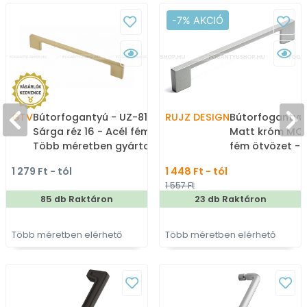
-7% AKCIÓ
GTV
Bútorfogantyú - UZ-819 -
RUJZ DESIGN
Bútorfogantyú 
Sárga réz 16 - Acél fém -
Matt króm MCr
Több méretben gyártott
fém ötvözet -
színes fém
méretben gyár
1 279 Ft - tól
1 448 Ft - tól
bútorfogantyú
bútorfogantyú
1 557 Ft
85 db Raktáron
23 db Raktáron
Több méretben elérhető
Több méretben elérhető