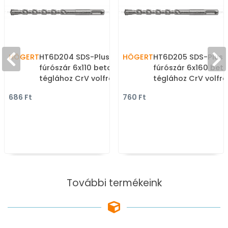
HÖGERT
HT6D204 SDS-Plus
HÖGERT
HT6D205 SDS-Plus
fúrószár 6x110 betonhoz
fúrószár 6x160 bet
téglához CrV volfrám-
téglához CrV volfr
karbid penge - SDS fúró
karbid penge - SDS
686 Ft
760 Ft
és véső szárak, fa-fém
és véső szárak, fa-
fúrószárak
fúrószárak
További termékeink