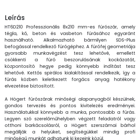
Leírás
HT6D210 Professzionális 8x210 mm-es fúrószár, amely
tégla, kő, beton és vasbeton fúrásához egyaránt
használható. Alkalmazható bármilyen SDS-Plus
befogással rendelkező fúrógéphez. A fúrófej geometriája
gyorsabb munkavégzést tesz lehetővé, emellett
csökkenti a fúró beszorulásának kockázatát,
központosító hegye pedig könnyebb indítást tesz
lehetővé. Kettős spirálos kialakítással rendelkezik, így a
fúrás közben keletkezett forgács anyag hatékony
elvezetése biztosított.
A Högert fúrószárak minőségi alapanyagból készülnek,
gondos tervezés és pontos kivitelezés eredményei.
Használatukkal könnyebb a munka, pontosabb a fúrás.
Legyen szó szerelőműhelyben végzett feladatról vagy
otthoni barkácsolásról, a Högert szerszámai bárhol
megállják a helyüket, segítségükkel mindig profi
minőségű munkát adhatunk ki kezeink közül.