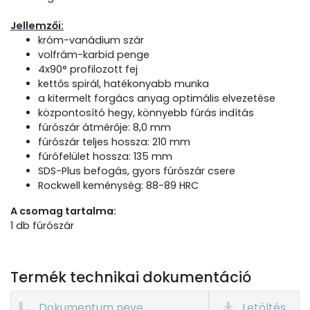
Jellemzői:
króm-vanádium szár
volfrám-karbid penge
4x90° profilozott fej
kettős spirál, hatékonyabb munka
a kitermelt forgács anyag optimális elvezetése
központosító hegy, könnyebb fúrás indítás
fúrószár átmérője: 8,0 mm
fúrószár teljes hossza: 210 mm
fúrófelület hossza: 135 mm
SDS-Plus befogás, gyors fúrószár csere
Rockwell keménység: 88-89 HRC
A csomag tartalma:
1 db fúrószár
Termék technikai dokumentáció
Dokumentum neve
Letöltés