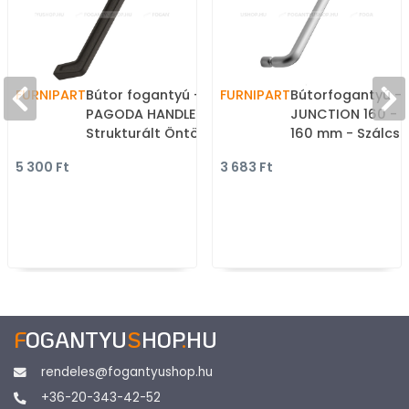
FURNIPART
Bútor fogantyú -
FURNIPART
Bútorfogantyú -
PAGODA HANDLE 160
JUNCTION 160 - f
Strukturált Öntöttvas -
160 mm - Szálcsi
furattáv 160 mm - Fekete
- Zamak fém ötvö
5 300 Ft
3 683 Ft
9005 - Öntöttvas - Egy
Egy méretben gy
méretben gyártott
fém bútorfogant
színes fém
bútorfogantyú
F
OGANTYU
S
HOP
.
HU
rendeles@fogantyushop.hu
+36-20-343-42-52