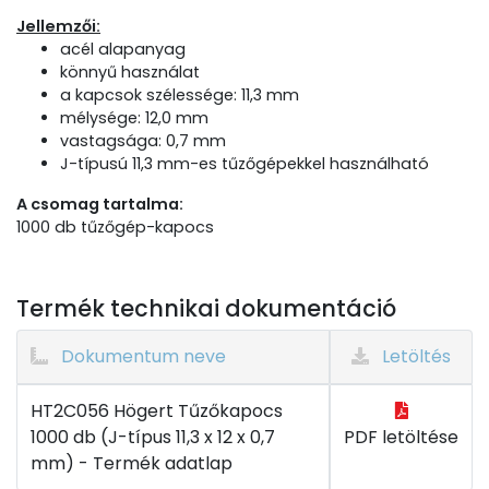
Jellemzői:
acél alapanyag
könnyű használat
a kapcsok szélessége: 11,3 mm
mélysége: 12,0 mm
vastagsága: 0,7 mm
J-típusú 11,3 mm-es tűzőgépekkel használható
A csomag tartalma:
1000 db tűzőgép-kapocs
Termék technikai dokumentáció
Dokumentum neve
Letöltés
HT2C056 Högert Tűzőkapocs
1000 db (J-típus 11,3 x 12 x 0,7
PDF letöltése
mm) - Termék adatlap