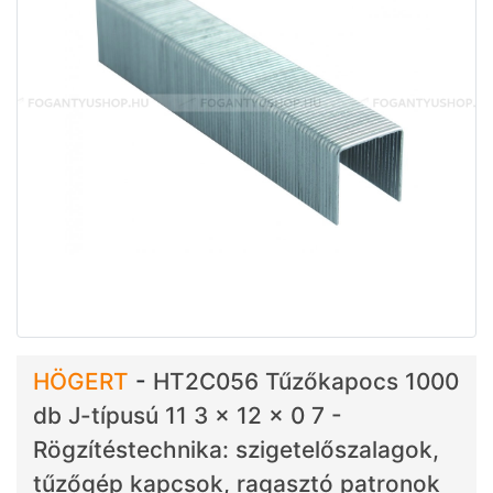
HÖGERT
-
HT2C056 Tűzőkapocs 1000
db J-típusú 11 3 x 12 x 0 7 -
Rögzítéstechnika: szigetelőszalagok,
tűzőgép kapcsok, ragasztó patronok