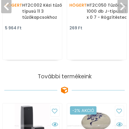
HÖGERT
HT2C002 Kézi tűzőgép J-
HÖGERT
HT2C050 Tűzőkapo
típusú 11 3
1000 db J-típusú 11 
tűzőkapcsokhoz
x 0 7 - Rögzítéstech
Állítható tűzési mélység
szigetelőszalagok,
5 964 Ft
269 Ft
- Rögzítéstechnika:
tűzőgép kapcsok,
szigetelőszalagok,
ragasztó patronok
tűzőgép kapcsok,
ragasztó patronok
További termékeink
-2% AKCIÓ