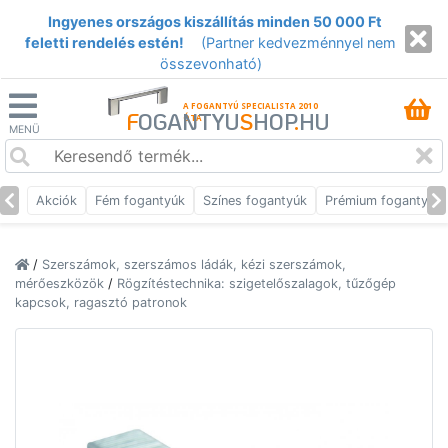
Ingyenes országos kiszállítás minden 50 000 Ft
feletti rendelés estén!
(Partner kedvezménnyel nem
összevonható)
A FOGANTYÚ SPECIALISTA 2010
F
OGANTYU
S
HOP
.
HU
ÓTA
MENÜ
Akciók
Fém fogantyúk
Színes fogantyúk
Prémium fogantyúk
/
Szerszámok, szerszámos ládák, kézi szerszámok,
mérőeszközök
/
Rögzítéstechnika: szigetelőszalagok, tűzőgép
kapcsok, ragasztó patronok