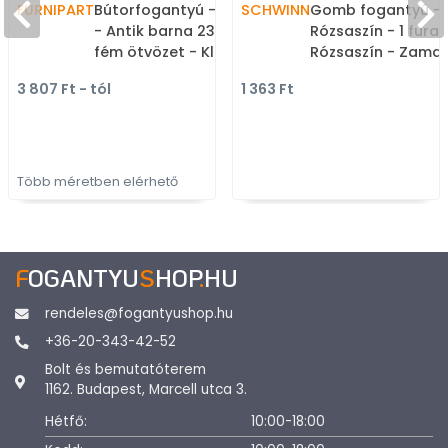
FURNIPART
Bútorfogantyú - LOUNGE
SCHWINN
Gomb fogantyú - 
- Antik barna 23 - Zamak
Rózsaszín - 1 furat
fém ötvözet - Klasszikus,
Rózsaszín - Zamak fém
vintage, antik fém
ötvözet - Színes 
3 807 Ft - tól
1 363 Ft
bútorfogantyú
gombfogantyú,
bútorgomb
Több méretben elérhető
F
OGANTYU
S
HOP
.
HU
rendeles@fogantyushop.hu
+36-20-343-42-52
Bolt és bemutatóterem
1162. Budapest, Marcell utca 3.
Hétfő:
10:00-18:00