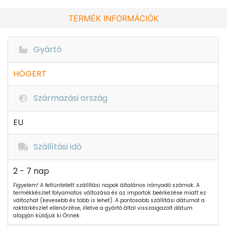
TERMÉK INFORMÁCIÓK
Gyártó
HÖGERT
Származási ország
EU
Szállítási idő
2 - 7 nap
Figyelem! A feltüntetett szállítási napok általános irányadó számok. A
termékkészlet folyamatos változása és az importok beérkezése miatt ez
változhat (kevesebb és több is lehet). A pontosabb szállítási dátumot a
raktárkészlet ellenőrzése, illetve a gyártó által visszaigazolt dátum
alapján küldjük ki Önnek.