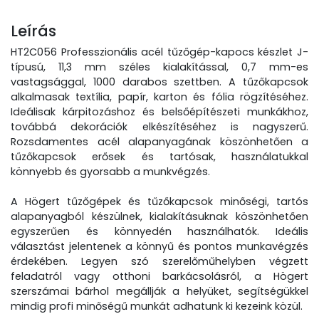
Leírás
HT2C056 Professzionális acél tűzőgép-kapocs készlet J-
típusú, 11,3 mm széles kialakítással, 0,7 mm-es
vastagsággal, 1000 darabos szettben. A tűzőkapcsok
alkalmasak textília, papír, karton és fólia rögzítéséhez.
Ideálisak kárpitozáshoz és belsőépítészeti munkákhoz,
továbbá dekorációk elkészítéséhez is nagyszerű.
Rozsdamentes acél alapanyagának köszönhetően a
tűzőkapcsok erősek és tartósak, használatukkal
könnyebb és gyorsabb a munkvégzés.
A Högert tűzőgépek és tűzőkapcsok minőségi, tartós
alapanyagból készülnek, kialakításuknak köszönhetően
egyszerűen és könnyedén használhatók. Ideális
választást jelentenek a könnyű és pontos munkavégzés
érdekében. Legyen szó szerelőműhelyben végzett
feladatról vagy otthoni barkácsolásról, a Högert
szerszámai bárhol megállják a helyüket, segítségükkel
mindig profi minőségű munkát adhatunk ki kezeink közül.