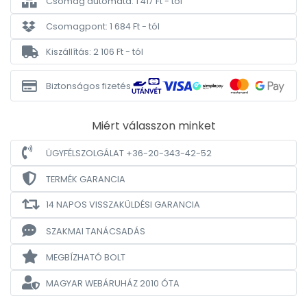
Csomag automata: 1 417 Ft - tól
Csomagpont: 1 684 Ft - tól
Kiszállítás: 2 106 Ft - tól
Biztonságos fizetés
Miért válasszon minket
ÜGYFÉLSZOLGÁLAT +36-20-343-42-52
TERMÉK GARANCIA
14 NAPOS VISSZAKÜLDÉSI GARANCIA
SZAKMAI TANÁCSADÁS
MEGBÍZHATÓ BOLT
MAGYAR WEBÁRUHÁZ
2010 ÓTA