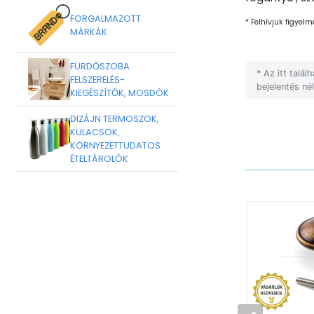
FORGALMAZOTT
* Felhívjuk figyelm
MÁRKÁK
FÜRDŐSZOBA
* Az itt talá
FELSZERELÉS-
bejelentés né
KIEGÉSZÍTŐK, MOSDÓK
DIZÁJN TERMOSZOK,
KULACSOK,
KÖRNYEZETTUDATOS
ÉTELTÁROLÓK