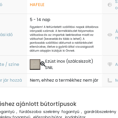
S
ó
HAFELE
o
5 - 14 nap
Figyelem! A feltüntetett szállítási napok általános
Á
irányadó számok. A termékkészlet folyamatos
tási idő
változása és az importok beérkezése miatt ez
m
változhat (kevesebb és több is lehet). A
pontosabb szállítási dátumot a raktárkészlet
ellenőrzése, illetve a gyártó által visszaigazolt
dátum alapján küldjük ki Önnek.
Ezüst inox (szálcsiszolt)
te / színe
A
SNiL
r jár hozzá
Nem, ehhez a termékhez nem jár
M
éshez ajánlott bútortípusok
ogantyú , fürdőszoba szekrény fogantyú , gardróbszekrény 
ekrény fogantyú , előszoba bútor , irodabútor