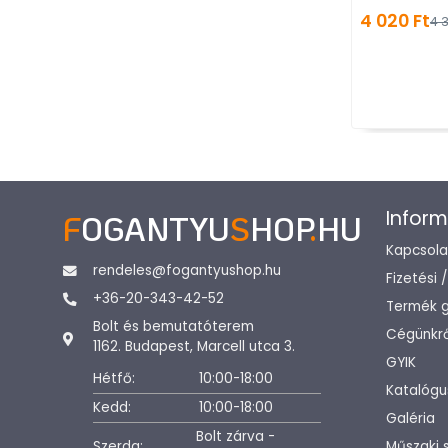
4 020 Ft
4 3
Inform
F
OGANTYU
S
HOP
.
HU
Kapcsola
rendeles@fogantyushop.hu
Fizetési 
+36-20-343-42-52
Termék g
Bolt és bemutatóterem
Cégünkrő
1162. Budapest, Marcell utca 3.
GYIK
Hétfő:
10:00-18:00
Katalógu
Kedd:
10:00-18:00
Galéria
Bolt zárva -
Szerda:
Műszaki 