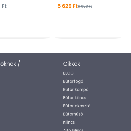
Feketére pácolt kőrisfa -
Zamak fém ötvözet, B
 Ft
5 629 Ft
6 053 Ft
Gumi - Fa bútorfogantyú
Bőrrel kombinált fém
bútorfogantyú
zőknek /
Cikkek
BLOG
Bútorfogó
Bútor kampó
Bútor kilincs
Bútor akasztó
Bútorhúzó
Kilincs
k
Ajtó kilincs