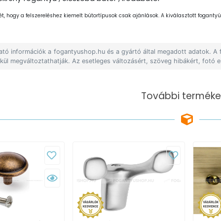
ét, hogy a felszereléshez kiemelt bútortípusok csak ajánlások. A kiválasztott fogantyút
lható információk a fogantyushop.hu és a gyártó által megadott adatok. A
lkül megváltoztathatják. Az esetleges változásért, szöveg hibákért, fotó e
További terméke