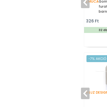
EMUCA
Gomb
fura
barn
ötvö
326 Ft
fém
(szö
32 d
-7% AKCIÓ
RUJZ DESIG