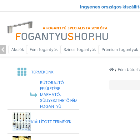
Ingyenes országos kiszállít
A FOGANTYÚ SPECIALISTA 2010 ÓTA
F
OGANTYU
S
HOP
.
HU
Akciók
Fém fogantyúk
Színes fogantyúk
Prémium fogantyúk
/
Fém bútorf
TERMÉKEINK
BÚTORAJTÓ
FELÜLETÉBE
MARHATÓ,
SÜLLYESZTHETŐ FÉM
FOGANTYÚ
KIÁLLÍTOTT TERMÉKEK