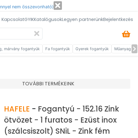
énnyel nem összevonható)
/ Kapcsolat
GYIK
Katalógusok
Legyen partnerünk
Bejelentkezés
g, márvány fogantyúk
Fa fogantyúk
Gyerek fogantyúk
Műanyag fog
TOVÁBBI TERMÉKEINK
HAFELE
-
Fogantyú - 152.16 Zink
ötvözet - 1 furatos - Ezüst inox
(szálcsiszolt) SNiL - Zink fém