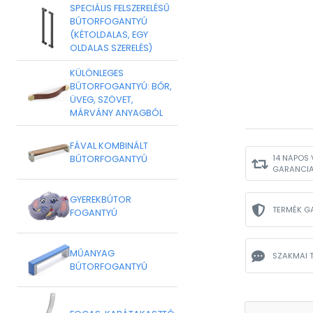
SPECIÁLIS FELSZERELÉSŰ
BÚTORFOGANTYÚ
(KÉTOLDALAS, EGY
OLDALAS SZERELÉS)
KÜLÖNLEGES
BÚTORFOGANTYÚ: BŐR,
ÜVEG, SZÖVET,
MÁRVÁNY ANYAGBÓL
FÁVAL KOMBINÁLT
14 NAPOS 
BÚTORFOGANTYÚ
GARANCI
GYEREKBÚTOR
TERMÉK G
FOGANTYÚ
MŰANYAG
SZAKMAI 
BÚTORFOGANTYÚ