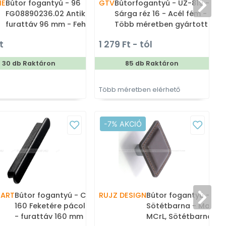
ME
Bútor fogantyú - 96
GTV
Bútorfogantyú - UZ-819 -
V
FG08890236.02 Antikolt -
Sárga réz 16 - Acél fém -
furattáv 96 mm - Fehér
Több méretben gyártott
belo, Antikolt bronz -
színes fém bútorfogantyú
t
1 279 Ft - tól
Zamak fém ötvözet,
Porcelán - Porcelánnal
30 db Raktáron
85 db Raktáron
kombinált antikolt fém
bútorfogantyú
Több méretben elérhető
T
-7% AKCIÓ
PART
Bútor fogantyú - CLASSIS
RUJZ DESIGN
Bútor fogantyú - 826
160 Feketére pácolt kőrisfa
Sötétbarna - Matt k
- furattáv 160 mm -
MCrL, Sötétbarna bőr 