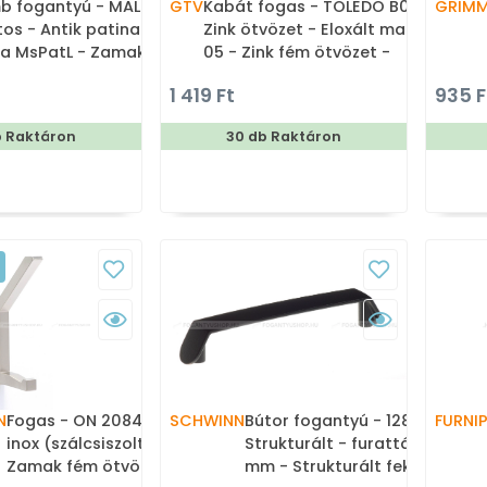
 fogantyú - MALI - 1
GTV
Kabát fogas - TOLEDO B0 16
GRIM
tos - Antik patina
Zink ötvözet - Eloxált matt
a MsPatL - Zamak fém
05 - Zink fém ötvözet -
zet - Antikolt, vintage
Dupla akasztós fogas
1 419 Ft
935 F
 gombfogantyú
gletes, kerek)
b Raktáron
30 db Raktáron
N
Fogas - ON 2084 - Ezüst
SCHWINN
Bútor fogantyú - 128 Z162
FURNI
inox (szálcsiszolt) SNiL -
Strukturált - furattáv 128
Zamak fém ötvözet -
mm - Strukturált fekete -