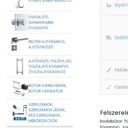
FOGAS, KABÁTAKASZTÓ
Gyárt
ÜVEGAJTÓ,
ZUHANYKABIN
FOGANTYÚ
Szállí
BELTÉRI AJTÓKILINCS,
AJTÓÜTKÖZŐ
AJTÓHÚZÓ, TOLÓPAJZS,
TOLÓAJTÓ FOGANTYÚ
Felüle
(TOLÓAJTÓKAGYLÓ)
BÚTOR SZERELVÉNYEK,
Csava
BÚTOR VASALATOK
SZERSZÁMOK,
SZERSZÁMOS LÁDÁK,
Felszerel
KÉZI SZERSZÁMOK,
MÉRŐESZKÖZÖK
irodabútor f
fogantyú , sz