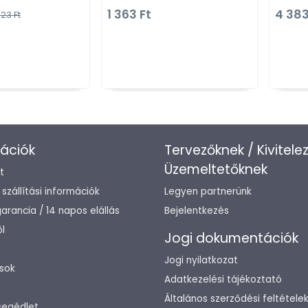
Kombinált, kalaptartós
Zamak fém ötvözet - Egy
1 363 Ft
4 383
23 Ft
fogas
méretben gyártott színes
fém bútorfogantyú
ációk
Tervezőknek / Kivitele
Üzemeltetőknek
t
/ szállítási információk
Legyen partnerünk
arancia / 14 napos elállás
Bejelentkezés
l
Jogi dokumentációk
Jogi nyilatkozat
sok
Adatkezelési tájékoztató
Általános szerződési feltétele
segédlet