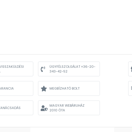
VISSZAKÜLDÉSI
ÜGYFÉLSZOLGÁLAT +36-20-
A
343-42-52
ARANCIA
MEGBÍZHATÓ BOLT
MAGYAR WEBÁRUHÁZ
TANÁCSADÁS
2010 ÓTA