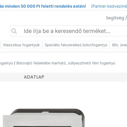
ás minden 50 000 Ft feletti rendelés estén!
(Partner kedvezm
Segítség 
Klasszikus fogantyúk
Speciális felszerelésű bútorfogantyú
Bőr, üve
ogantyú
/
Bútorajtó felületébe marható, süllyeszthető fém fogantyú
ADATLAP