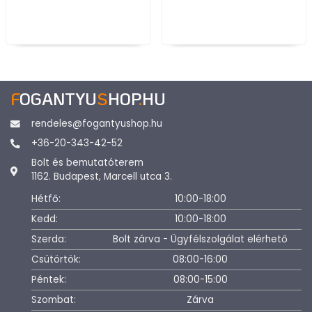
F
OGANTYU
S
HOP
.
HU
rendeles@fogantyushop.hu
+36-20-343-42-52
Bolt és bemutatóterem
1162. Budapest, Marcell utca 3.
Hétfő:
10:00-18:00
Kedd:
10:00-18:00
Szerda:
Bolt zárva - Ügyfélszolgálat elérhető
Csütörtök:
08:00-16:00
Péntek:
08:00-15:00
Szombat:
Zárva