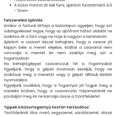
A bútor frontot át kell fúrni, ajánlott furatátmérő 4,5
- 5mm
Felszerelési ajánlás:
Amikor a fúróval átfúrja a bútorlapot ügyeljen, hogy ezt
odafigyeléssel tegye, hogy az ajtófront hátsó oldalát ne
szakítsa át a fúró vagy ne törje ki nagyon a laminációt.
Ajánlott a csavart kézzel behajtani, hogy a csavar jól
kapjon bele a menet elejébe, ezáltal a csavarral nem
roncsolja a mentet és nem szakítja meg azt a
fogantyúban.
Ha behajtógéppel csavarozzuk fel a fogantyúkat
figyeljünk, hogy a gépet óvatosan kezeljük, hogy ne
szakítsuk meg a menetet vagy a gépet állítsuk kisebb
nyomatékra.
Figyeljünk továbbá, hogy a fogantyút jól fogjuk meg a
szerelés közben, hogy a csavarozás folyamatánál ne
pördüljön meg és ne karcolja össze a frontfelületet.
Tippek a bútorfogantyú tisztán tartásához:
Tisztításánál tilos maró vegyszerrel, súrolószerrel, dörzsi