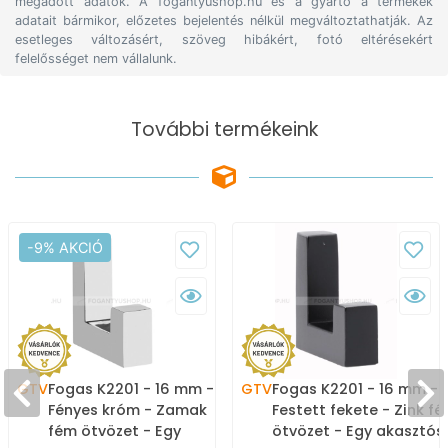
megadott adatok. A fogantyushop.hu és a gyártó a termékek
adatait bármikor, előzetes bejelentés nélkül megváltoztathatják. Az
esetleges változásért, szöveg hibákért, fotó eltérésekért
felelősséget nem vállalunk.
További termékeink
-9% AKCIÓ
GTV
Fogas K2201 - 16 mm -
GTV
Fogas K2201 - 16 mm -
Fényes króm - Zamak
Festett fekete - Zink f
fém ötvözet - Egy
ötvözet - Egy akasztós