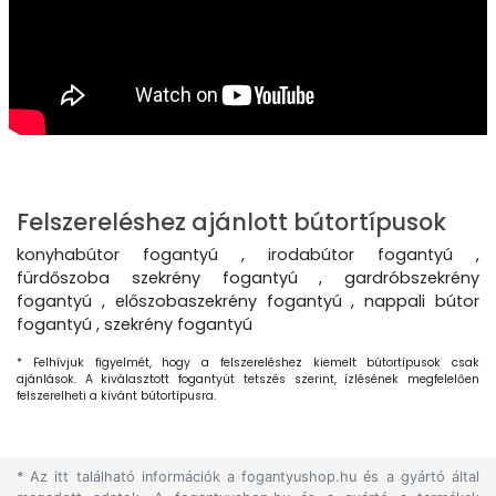
Felszereléshez ajánlott bútortípusok
konyhabútor fogantyú , irodabútor fogantyú ,
fürdőszoba szekrény fogantyú , gardróbszekrény
fogantyú , előszobaszekrény fogantyú , nappali bútor
fogantyú , szekrény fogantyú
* Felhívjuk figyelmét, hogy a felszereléshez kiemelt bútortípusok csak
ajánlások. A kiválasztott fogantyút tetszés szerint, ízlésének megfelelően
felszerelheti a kívánt bútortípusra.
* Az itt található információk a fogantyushop.hu és a gyártó által