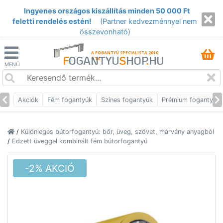
Ingyenes országos kiszállítás minden 50 000 Ft
feletti rendelés estén!
(Partner kedvezménnyel nem
összevonható)
A FOGANTYÚ SPECIALISTA 2010
F
OGANTYU
S
HOP
.
HU
ÓTA
MENÜ
Akciók
Fém fogantyúk
Színes fogantyúk
Prémium fogantyúk
/
Különleges bútorfogantyú: bőr, üveg, szövet, márvány anyagból
/
Edzett üveggel kombinált fém bútorfogantyú
-2% AKCIÓ