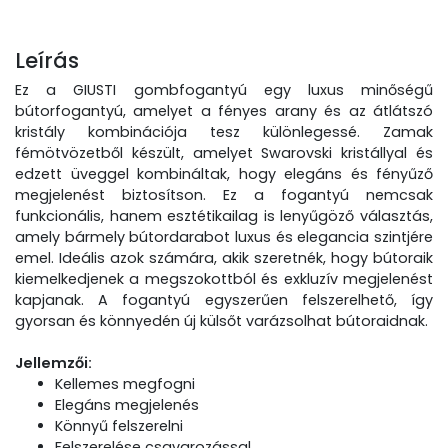
Leírás
Ez a GIUSTI gombfogantyú egy luxus minőségű
bútorfogantyú, amelyet a fényes arany és az átlátszó
kristály kombinációja tesz különlegessé. Zamak
fémötvözetből készült, amelyet Swarovski kristállyal és
edzett üveggel kombináltak, hogy elegáns és fényűző
megjelenést biztosítson. Ez a fogantyú nemcsak
funkcionális, hanem esztétikailag is lenyűgöző választás,
amely bármely bútordarabot luxus és elegancia szintjére
emel. Ideális azok számára, akik szeretnék, hogy bútoraik
kiemelkedjenek a megszokottból és exkluzív megjelenést
kapjanak. A fogantyú egyszerűen felszerelhető, így
gyorsan és könnyedén új külsőt varázsolhat bútoraidnak.
Jellemzői:
Kellemes megfogni
Elegáns megjelenés
Könnyű felszerelni
Felszerelése csavarozással