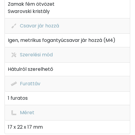
Zamak fém ötvözet
Swarovski kristály
Csavar jár hozzá
Igen, metrikus fogantyúcsavar jár hozzá (M4)
Szerelési mód
Hátulról szerelhető
Furattáv
1 furatos
Méret
17 x 22 x 17 mm