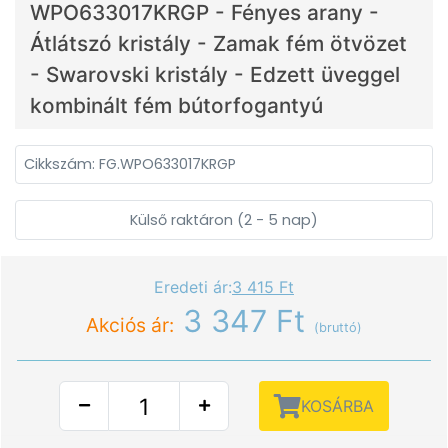
WPO633017KRGP - Fényes arany -
Átlátszó kristály - Zamak fém ötvözet
- Swarovski kristály - Edzett üveggel
kombinált fém bútorfogantyú
Cikkszám: FG.WPO633017KRGP
Külső raktáron (2 - 5 nap)
Eredeti ár:
3 415 Ft
3 347 Ft
Akciós ár:
(bruttó)
KOSÁRBA