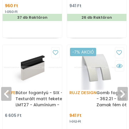
akasztós fogas
fogas
960 Ft
941 Ft
1 050 Ft
37 db Raktáron
26 db Raktáron
-7% AKCIÓ
VIEFE
Bútor fogantyú - SIX -
RUJZ DESIGN
Gomb fogantyú
Texturált matt fekete
- 362.21 - Matt
LMT27 - Alumínium -
Zamak fém ötv
Bútorajtó élébe marható,
Fém gombfoga
6 605 Ft
941 Ft
süllyeszthető színes fém
bútorgomb (sz
1 012 Ft
fogantyú
kerek)