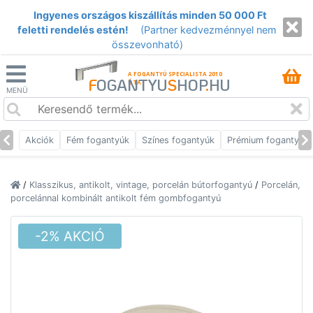
Ingyenes országos kiszállítás minden 50 000 Ft
feletti rendelés estén!
(Partner kedvezménnyel nem
összevonható)
A FOGANTYÚ SPECIALISTA 2010
F
OGANTYU
S
HOP
.
HU
ÓTA
MENÜ
Akciók
Fém fogantyúk
Színes fogantyúk
Prémium fogantyúk
/
Klasszikus, antikolt, vintage, porcelán bútorfogantyú
/
Porcelán,
porcelánnal kombinált antikolt fém gombfogantyú
-2% AKCIÓ