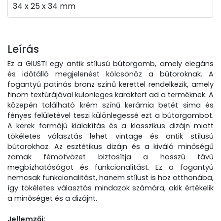
34 x 25 x 34 mm
Leírás
Ez a GIUSTI egy antik stílusú bútorgomb, amely elegáns
és időtálló megjelenést kölcsönöz a bútoroknak. A
fogantyú patinás bronz színű kerettel rendelkezik, amely
finom textúrájával különleges karaktert ad a terméknek. A
közepén található krém színű kerámia betét sima és
fényes felületével teszi különlegessé ezt a bútorgombot.
A kerek formájú kialakítás és a klasszikus dizájn miatt
tökéletes választás lehet vintage és antik stílusú
bútorokhoz. Az esztétikus dizájn és a kiváló minőségű
zamak fémötvözet biztosítja a hosszú távú
megbízhatóságot és funkcionalitást. Ez a fogantyú
nemcsak funkcionalitást, hanem stílust is hoz otthonába,
így tökéletes választás mindazok számára, akik értékelik
a minőséget és a dizájnt.
Jellemzői: