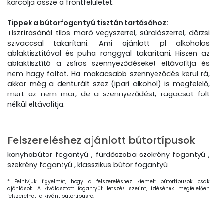
karcolja össze a frontfelületet.
Tippek a bútorfogantyú tisztán tartásához:
Tisztításánál tilos maró vegyszerrel, súrolószerrel, dörzsi
szivaccsal takarítani. Ami ajánlott pl alkoholos
ablaktisztítóval és puha ronggyal takarítani. Hiszen az
ablaktisztító a zsíros szennyeződéseket eltávolítja és
nem hagy foltot. Ha makacsabb szennyeződés kerül rá,
akkor még a denturált szez (ipari alkohol) is megfelelő,
mert az nem mar, de a szennyeződést, ragacsot folt
nélkül eltávolítja.
Felszereléshez ajánlott bútortípusok
konyhabútor fogantyú , fürdőszoba szekrény fogantyú ,
szekrény fogantyú , klasszikus bútor fogantyú
* Felhívjuk figyelmét, hogy a felszereléshez kiemelt bútortípusok csak
ajánlások. A kiválasztott fogantyút tetszés szerint, ízlésének megfelelően
felszerelheti a kívánt bútortípusra.