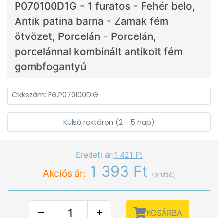
P070100D1G - 1 furatos - Fehér belo,
Antik patina barna - Zamak fém
ötvözet, Porcelán - Porcelán,
porcelánnal kombinált antikolt fém
gombfogantyú
Cikkszám: FG.P070100D1G
Külső raktáron (2 - 5 nap)
Eredeti ár:
1 421 Ft
1 393 Ft
Akciós ár:
(bruttó)
KOSÁRBA