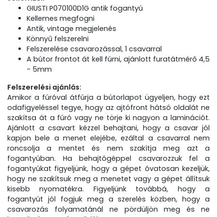
GIUSTI P070100D1G antik fogantyú
Kellemes megfogni
Antik, vintage megjelenés
Könnyű felszerelni
Felszerelése csavarozással, 1 csavarral
A bútor frontot át kell fúrni, ajánlott furatátmérő 4,5
- 5mm
Felszerelési ajánlás:
Amikor a fúróval átfúrja a bútorlapot ügyeljen, hogy ezt
odafigyeléssel tegye, hogy az ajtófront hátsó oldalát ne
szakítsa át a fúró vagy ne törje ki nagyon a laminációt.
Ajánlott a csavart kézzel behajtani, hogy a csavar jól
kapjon bele a menet elejébe, ezáltal a csavarral nem
roncsolja a mentet és nem szakítja meg azt a
fogantyúban. Ha behajtógéppel csavarozzuk fel a
fogantyúkat figyeljünk, hogy a gépet óvatosan kezeljük,
hogy ne szakítsuk meg a menetet vagy a gépet állítsuk
kisebb nyomatékra. Figyeljünk továbbá, hogy a
fogantyút jól fogjuk meg a szerelés közben, hogy a
csavarozás folyamatánál ne pördüljön meg és ne