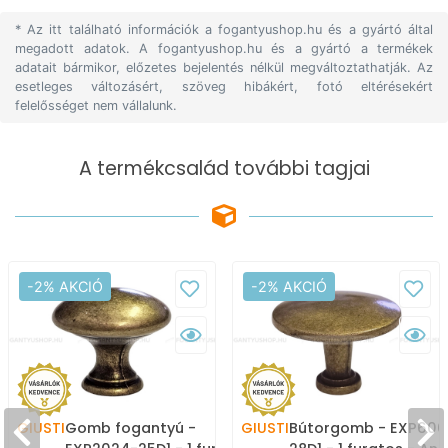
* Az itt található információk a fogantyushop.hu és a gyártó által
megadott adatok. A fogantyushop.hu és a gyártó a termékek
adatait bármikor, előzetes bejelentés nélkül megváltoztathatják. Az
esetleges változásért, szöveg hibákért, fotó eltérésekért
felelősséget nem vállalunk.
A termékcsalád további tagjai
-2% AKCIÓ
-2% AKCIÓ
GIUSTI
Gomb fogantyú -
GIUSTI
Bútorgomb - EXP600