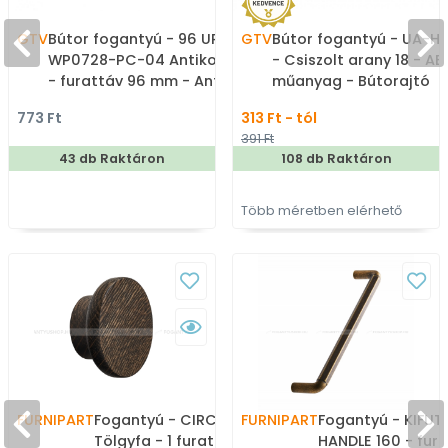
GTV
Bútor fogantyú - 96 UP-
GTV
Bútor fogantyú - UA-HE
WP0728-PC-04 Antikolt
- Csiszolt arany 18 - AB
- furattáv 96 mm - Antik
műanyag - Bútorajtó
bronz - Arany
élére ültethető színes
773 Ft
313 Ft - tól
virágmintás - Zamak fém
fém fogantyú
391 Ft
ötvözet, Porcelán -
43 db Raktáron
108 db Raktáron
Porcelánnal kombinált
antikolt fém
bútorfogantyú
Több méretben elérhető
FURNIPART
Fogantyú - CIRCLE WOOD
FURNIPART
Fogantyú - KIFU
Tölgyfa - 1 furatos -
HANDLE 160 - fur