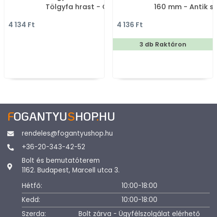
Tölgyfa hrast - Gumi - Fa
160 mm - Antik s
bútorfogantyú
39 - Zamak fém 
4 134 Ft
4 136 Ft
- Klasszikus, vint
antik fém bútorf
3 db Raktáron
F
OGANTYU
S
HOP
.
HU
rendeles@fogantyushop.hu
+36-20-343-42-52
Bolt és bemutatóterem
1162. Budapest, Marcell utca 3.
Hétfő:
10:00-18:00
Kedd:
10:00-18:00
Szerda:
Bolt zárva - Ügyfélszolgálat elérhető