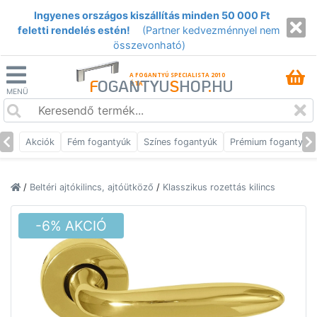
Ingyenes országos kiszállítás minden 50 000 Ft
feletti rendelés estén!
(Partner kedvezménnyel nem
összevonható)
A FOGANTYÚ SPECIALISTA 2010
F
OGANTYU
S
HOP
.
HU
ÓTA
MENÜ
Akciók
Fém fogantyúk
Színes fogantyúk
Prémium fogantyúk
/
Beltéri ajtókilincs, ajtóütköző
/
Klasszikus rozettás kilincs
-6% AKCIÓ