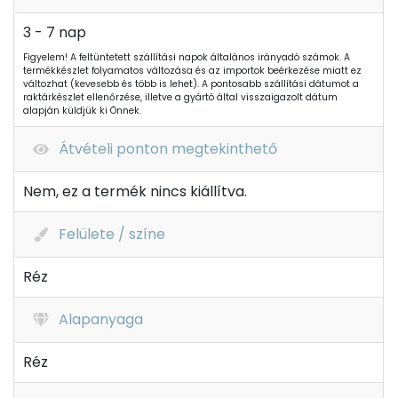
3 - 7 nap
Figyelem! A feltüntetett szállítási napok általános irányadó számok. A
termékkészlet folyamatos változása és az importok beérkezése miatt ez
változhat (kevesebb és több is lehet). A pontosabb szállítási dátumot a
raktárkészlet ellenőrzése, illetve a gyártó által visszaigazolt dátum
alapján küldjük ki Önnek.
Átvételi ponton megtekinthető
Nem, ez a termék nincs kiállítva.
Felülete / színe
Réz
Alapanyaga
Réz