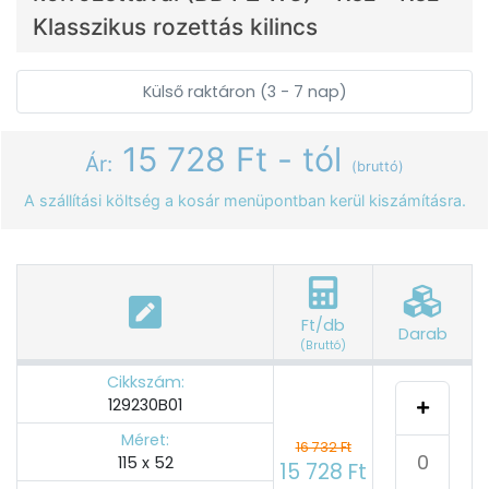
Klasszikus rozettás kilincs
Külső raktáron (3 - 7 nap)
15 728 Ft - tól
Ár:
(bruttó)
A szállítási költség a kosár menüpontban kerül kiszámításra.
Ft/db
Darab
(Bruttó)
Cikkszám:
129230B01
Méret:
16 732 Ft
115 x 52
15 728 Ft