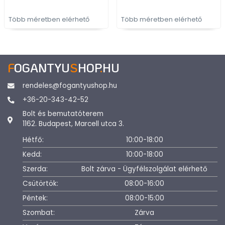
Több méretben elérhető
Több méretben elérhető
F
OGANTYU
S
HOP
.
HU
rendeles@fogantyushop.hu
+36-20-343-42-52
Bolt és bemutatóterem
1162. Budapest, Marcell utca 3.
Hétfő:
10:00-18:00
Kedd:
10:00-18:00
Szerda:
Bolt zárva - Ügyfélszolgálat elérhető
Csütörtök:
08:00-16:00
Péntek:
08:00-15:00
Szombat:
Zárva