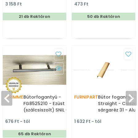
3 158 Ft
473 Ft
fém gombfogantyú,
bútorgomb
21 db Raktáron
50 db Raktáron
GRIMME
Bútorfogantyú -
FURNIPART
Bútor fogantyú -
FG8525210 - Ezüst inox
Straight - Csiszo
(szálcsiszolt) SNiL -
sárgaréz 31 - Alu
Márvány - Több
Bútorajtó élére ü
676 Ft - tól
1 632 Ft - tól
méretben gyártott fém
színes fém fogan
bútorfogantyú
65 db Raktáron