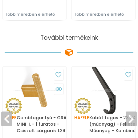
Több méretben elérhető
Több méretben elérhető
További termékeink
VIEFE
Gombfogantyú - GRAF
HAFELE
Kabát fogas - 23 843
MINI II. - 1 furatos -
(műanyag) - Fekete 
Csiszolt sárgaréz L291 -
Műanyag - Kombinált
ABS műanyag - Színes
kalaptartós fogas