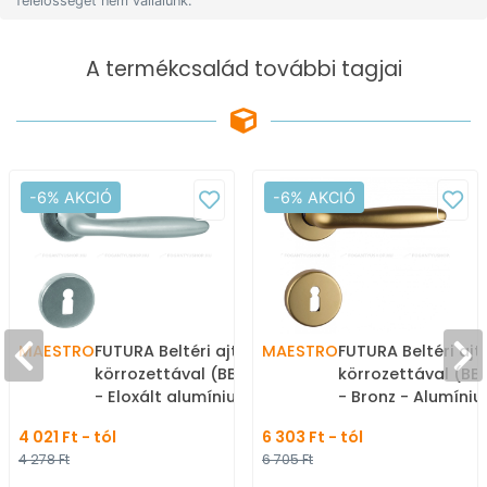
felelősséget nem vállalunk.
A termékcsalád további tagjai
-6% AKCIÓ
-6% AKCIÓ
MAESTRO
FUTURA Beltéri ajtókilincs
MAESTRO
FUTURA Beltéri ajt
körrozettával (BB PZ WC)
körrozettával (BB
- Eloxált alumínium -
- Bronz - Alumínium -
Alumínium - Klasszikus
Klasszikus rozettá
4 021 Ft - tól
6 303 Ft - tól
rozettás kilincs
kilincs
4 278 Ft
6 705 Ft