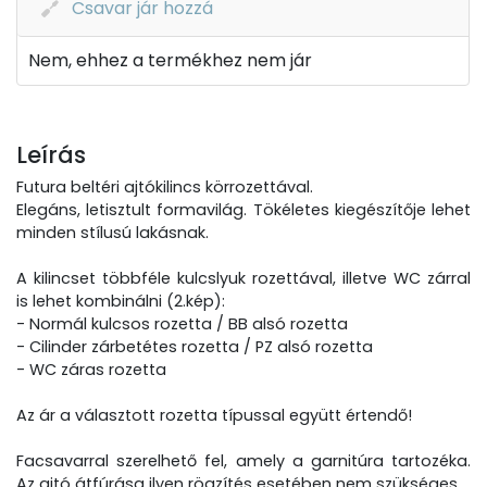
Csavar jár hozzá
Nem, ehhez a termékhez nem jár
Leírás
Futura beltéri ajtókilincs körrozettával.
Elegáns, letisztult formavilág. Tökéletes kiegészítője lehet
minden stílusú lakásnak.
A kilincset többféle kulcslyuk rozettával, illetve WC zárral
is lehet kombinálni (2.kép):
- Normál kulcsos rozetta / BB alsó rozetta
- Cilinder zárbetétes rozetta / PZ alsó rozetta
- WC záras rozetta
Az ár a választott rozetta típussal együtt értendő!
Facsavarral szerelhető fel, amely a garnitúra tartozéka.
Az ajtó átfúrása ilyen rögzítés esetében nem szükséges.