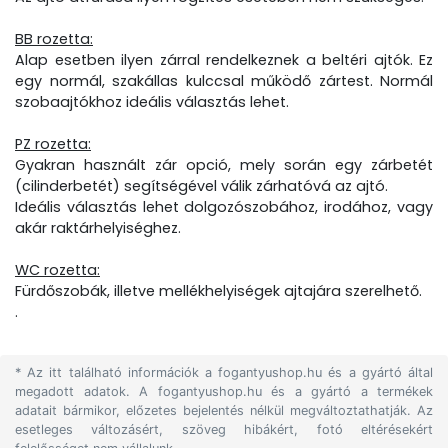
BB rozetta:
Alap esetben ilyen zárral rendelkeznek a beltéri ajtók. Ez
egy normál, szakállas kulccsal működő zártest. Normál
szobaajtókhoz ideális választás lehet.
PZ rozetta:
Gyakran használt zár opció, mely során egy zárbetét
(cilinderbetét) segítségével válik zárhatóvá az ajtó.
Ideális választás lehet dolgozószobához, irodához, vagy
akár raktárhelyiséghez.
WC rozetta:
Fürdőszobák, illetve mellékhelyiségek ajtajára szerelhető.
.
* Az itt található információk a fogantyushop.hu és a gyártó által
megadott adatok. A fogantyushop.hu és a gyártó a termékek
adatait bármikor, előzetes bejelentés nélkül megváltoztathatják. Az
esetleges változásért, szöveg hibákért, fotó eltérésekért