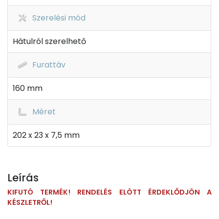
Szerelési mód
Hátulról szerelhető
Furattáv
160 mm
Méret
202 x 23 x 7,5 mm
Leírás
KIFUTÓ TERMÉK! RENDELÉS ELÖTT ÉRDEKLŐDJÖN A
KÉSZLETRŐL!