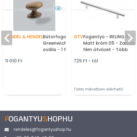
HENDEL & HENDEL
Bútorfogantyú -
GTV
Fogantyú - RELING RS -
Greenwich 38 égetett
Matt króm 05 - Zamak
ovális - 1 furatos - antik
fém ötvözet - Több
réz - Réz - Prémium
méretben gyártott fém
11 010 Ft
725 Ft - tól
gombfogantyú,
bútorfogantyú
bútorgomb
Több méretben elérhető
F
OGANTYU
S
HOP
.
HU
rendeles@fogantyushop.hu