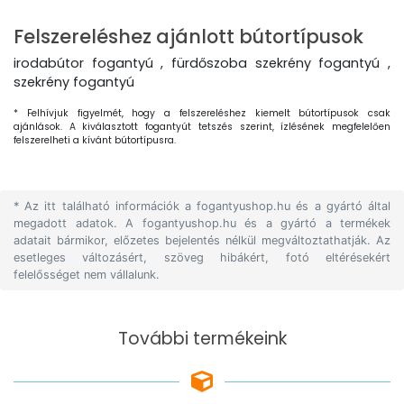
Felszereléshez ajánlott bútortípusok
irodabútor fogantyú , fürdőszoba szekrény fogantyú ,
szekrény fogantyú
* Felhívjuk figyelmét, hogy a felszereléshez kiemelt bútortípusok csak
ajánlások. A kiválasztott fogantyút tetszés szerint, ízlésének megfelelően
felszerelheti a kívánt bútortípusra.
* Az itt található információk a fogantyushop.hu és a gyártó által
megadott adatok. A fogantyushop.hu és a gyártó a termékek
adatait bármikor, előzetes bejelentés nélkül megváltoztathatják. Az
esetleges változásért, szöveg hibákért, fotó eltérésekért
felelősséget nem vállalunk.
További termékeink