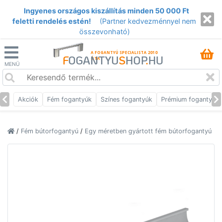
Ingyenes országos kiszállítás minden 50 000 Ft
feletti rendelés estén!
(Partner kedvezménnyel nem
összevonható)
A FOGANTYÚ SPECIALISTA 2010
F
OGANTYU
S
HOP
.
HU
ÓTA
MENÜ
Akciók
Fém fogantyúk
Színes fogantyúk
Prémium fogantyúk
/
Fém bútorfogantyú
/
Egy méretben gyártott fém bútorfogantyú