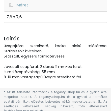
Méret
7,6 x 7,6
Leírás
Üvegajtóra szerelhető, kocka alakú tolótárcsa.
Szálcsiszolt kivitelben.
Letisztult, egyszerű formatervezés.
Javasolt csapfurat: 2 darab 11 mm-es furat.
Furatközéptávolság: 55 mm
8-10 mm vastagságú üvegre szerelhető fel
* Az itt található információk a fogantyushop.hu és a gyártó által
megadott adatok. A fogantyushop.hu és a gyártó a termékek
adatait bármikor, előzetes bejelentés nélkül megváltoztathatják. Az
esetleges változásért, szöveg hibákért, fotó eltérésekért
felelősséget nem vállalunk.