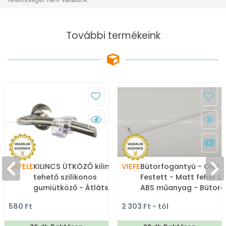
További termékeink
HAFELE
KILINCS ÜTKÖZŐ kilincsre
VIEFE
Bútorfogantyú - ONA 1
tehető szilikonos
Festett - Matt fehér LM
gumiütköző - Átlátszó -
ABS műanyag - Bútora
Szilikon gumi -
élére ültethető színes
580 Ft
2 303 Ft - tól
Ajtóütköző,
fém fogantyú
ajtókitámasztó (padlóra