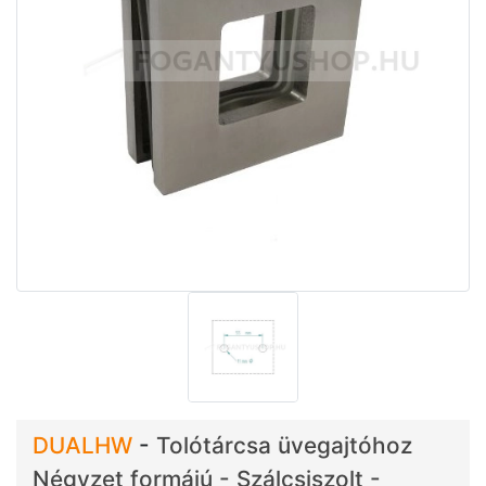
DUALHW
-
Tolótárcsa üvegajtóhoz
Négyzet formájú - Szálcsiszolt -