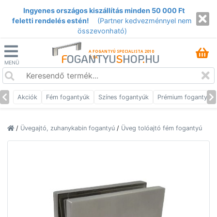
Ingyenes országos kiszállítás minden 50 000 Ft
feletti rendelés estén!
(Partner kedvezménnyel nem
összevonható)
A FOGANTYÚ SPECIALISTA 2010
F
OGANTYU
S
HOP
.
HU
ÓTA
MENÜ
Akciók
Fém fogantyúk
Színes fogantyúk
Prémium fogantyúk
/
Üvegajtó, zuhanykabin fogantyú
/
Üveg tolóajtó fém fogantyú