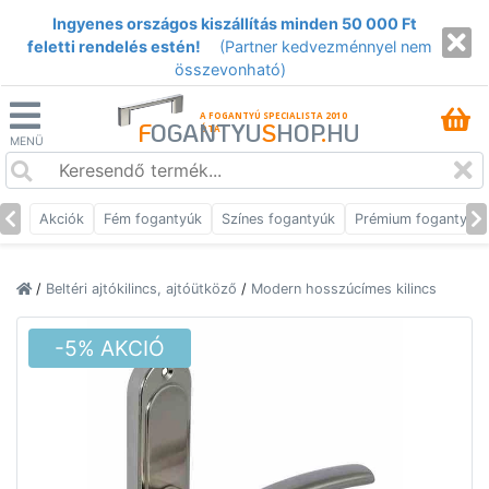
Ingyenes országos kiszállítás minden 50 000 Ft
feletti rendelés estén!
(Partner kedvezménnyel nem
összevonható)
A FOGANTYÚ SPECIALISTA 2010
F
OGANTYU
S
HOP
.
HU
ÓTA
MENÜ
Akciók
Fém fogantyúk
Színes fogantyúk
Prémium fogantyúk
/
Beltéri ajtókilincs, ajtóütköző
/
Modern hosszúcímes kilincs
-5% AKCIÓ