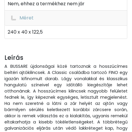
Nem, ehhez a termékhez nem jár
Méret
240 x 40 x 122,5
Leírás
A BUSSARE újdonságai közé tartoznak a hosszúcímes
beltéri ajtókilincsek. A Classic családba tartozó FINO egy
igazán kifinomult darab. Lágy vonalakkal és klasszikus
hangulatú színeivel egy időtálló kiegészítője lehet
otthonának. A hosszúcímes kilincsek nagyobb felületet
fednek le, így képeznek egységes, letisztult megjelenést.
Ha nem szeretné a látni a zár helyét az ajtón vagy
bármilyen sérülés keletkezett korábbi zárcsere során,
akkor is remek választás ez a kialakítás, ugyanis remekül
eltakarhatja a kisebb tökéletlenségeket. A többrétegű
galvanizációs eljárás után védő lakkréteget kap, hogy