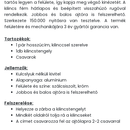
tartós legyen a felülete, így kapja meg végső kinézetét. A
kilincs fém hátlapos és beépített visszahúzó rugóval
rendelkezik. Jobbos és balos ajtóra is felszerelhető.
Szerkezete 150.000 nyitásra van tesztelve. A termék
felületére és mechanikájára 3 év gyártói garancia van.
Tartozékok:
1 pár hosszúcím, kilinccsel szerelve
1db kilincstengely
Csavarok
Jellemzők:
Kulcslyuk nélküli kivitel
Alapanyaga: alumínium
Felülete és színe: szálcsiszolt, króm
Jobbos és balos ajtóra is felszerelhető
Felszerelése:
Helyezze a zárba a kilincstengelyt
Mindkét oldalról tolja rá a kilincseket
A címet csavarozza fel az ajtólapra 2-2 csavarral