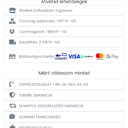
Átvételi lehetőségek
Átvétel boltunkban: ingyenes
Csomag automata: 1 417 Ft - tól
Csomagpont: 1 684 Ft - tól
Kiszállítás: 2 106 Ft - tól
Biztonságos fizetés
Miért válasszon minket
ÜGYFÉLSZOLGÁLAT +36-20-343-42-52
TERMÉK GARANCIA
14 NAPOS VISSZAKÜLDÉSI GARANCIA
SZAKMAI TANÁCSADÁS
MEGBÍZHATÓ BOLT