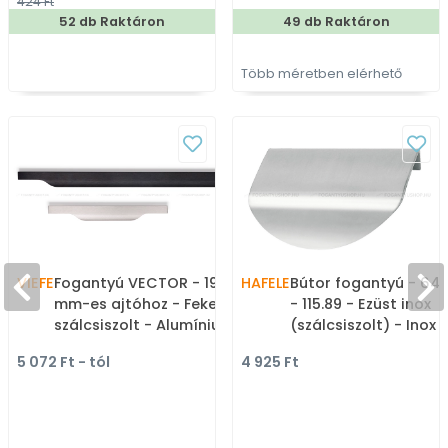
424 Ft
fogantyú
52 db Raktáron
49 db Raktáron
Több méretben elérhető
VIEFE
Fogantyú VECTOR - 19
HAFELE
Bútor fogantyú - 64
mm-es ajtóhoz - Fekete
- 115.89 - Ezüst inox
szálcsiszolt - Alumínium
(szálcsiszolt) - Inox /
- Bútorajtó élére
Rozsdamentes acél -
5 072 Ft - tól
4 925 Ft
ültethető színes fém
Bútorajtó élére ültet
fogantyú
fém fogantyú