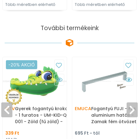
Több méretben elérhető
Több méretben elérhető
További termékeink
-20% AKCIÓ
GTV
Gyerek fogantyú krokodil
EMUCA
Fogantyú FUJI - Fest
- 1 furatos - UM-KID-Q-
aluminium hatás -
001 - Zöld (fű zöld) -
Zamak fém ötvözet 
Gumi - Mesefigurás,
Több méretben gyár
339 Ft
695 Ft - tól
állatos gyerekbútor
fém bútorfogantyú