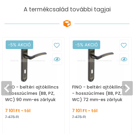
A termékcsalád további tagjai
-5% AKCIÓ
-5% AKCIÓ
FINO - beltéri ajtókilincs
FINO - beltéri ajtókilincs
- hosszúcímes (BB, PZ,
- hosszúcímes (BB, PZ,
WC) 90 mm-es zárlyuk
WC) 72 mm-es zárlyuk
távolság - grafit-antik
távolság - grafit-antik
7 101 Ft - tól
7 101 Ft - tól
bronz
bronz
7 475 Ft
7 475 Ft