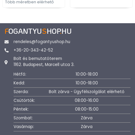
Több méretben elérhető
F
OGANTYU
S
HOP
.
HU
rendeles@fogantyushop.hu
+36-20-343-42-52
Bolt és bemutatóterem
1162. Budapest, Marcell utca 3.
Hétfő:
10:00-18:00
Kedd:
10:00-18:00
Szerda:
Bolt zárva - Ügyfélszolgálat elérhető
Csütörtök:
08:00-16:00
Péntek:
08:00-15:00
Szombat:
Zárva
Vasárnap:
Zárva