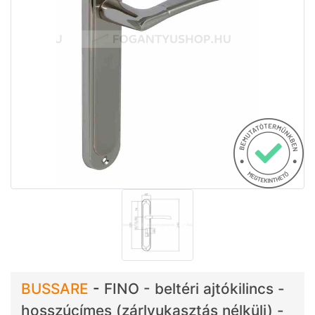
BUSSARE
-
FINO - beltéri ajtókilincs -
hosszúcímes (zárlyukasztás nélküli) -