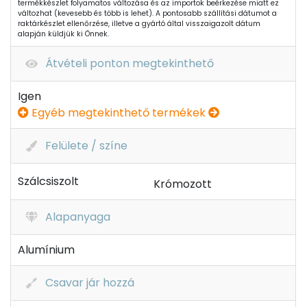
termékkészlet folyamatos változása és az importok beérkezése miatt ez
változhat (kevesebb és több is lehet). A pontosabb szállítási dátumot a
raktárkészlet ellenőrzése, illetve a gyártó által visszaigazolt dátum
alapján küldjük ki Önnek.
Átvételi ponton megtekinthető
Igen
Egyéb megtekinthető termékek
Felülete / színe
Szálcsiszolt
Krómozott
Alapanyaga
Alumínium
Csavar jár hozzá