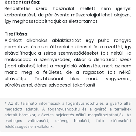
Karbantartása:
Rendeltetés szerű használat mellett nem igényel
karbantartást, de pár évente műszerolajjal lehet olajozni,
így meghosszabbíthatjuk az élettartamot.
Tisztítása:
Ajánlott alkoholos ablaktisztítót egy puha rongyra
permetezni és azzal áttörölni a kilincset és a rozettát, így
eltávolíthatjuk a zsíros szennyeződéseket folt néltül. Ha
makacsabb a szennyeződés, akkor a denaturált szesz
(ipari alkohol) lehet a megfelelő választás, mert az nem
marja meg a felületet, de a ragacsot folt nélkül
eltávolítja. Tisztításánál tilos maró vegyszerrel,
súrolószerrel, dörzsi szivaccsal takarítani!
* Az itt található információk a fogantyushop.hu és a gyártó által
megadott adatok. A fogantyushop.hu és a gyártó a termékek
adatait bármikor, előzetes bejelentés nélkül megváltoztathatják. Az
esetleges változásért, szöveg hibákért, fotó eltérésekért
felelősséget nem vállalunk.