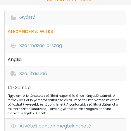
Gyártó
ALEXANDER & WILKS
Származási ország
Anglia
Szállítási idő
14-30 nap
Figyelem! A feltüntetett szállítási napok általános irányadó számok. A
termékkészlet folyamatos változása és az importok beérkezése miatt ez
változhat (kevesebb és több is lehet). A pontosabb szállítási dátumot a
raktárkészlet ellenőrzése, illetve a gyártó által visszaigazolt dátum
alapján küldjük ki Önnek.
Átvételi ponton megtekinthető