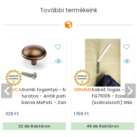
További termékeink
EMUCA
Gomb fogantyú - MALI - 1
GRIMME
Kabát fogas - 20
furatos - Antik patina
FG75105 - Ezüst ino
barna MsPatL - Zamak
(szálcsiszolt) SNiL -
fém ötvözet - Antikolt,
Márvány - Kombinál
326 Ft
1 158 Ft
vintage fém
kalaptartós fogas
gombfogantyú
32 db Raktáron
48 db Raktáron
(szögletes, kerek)