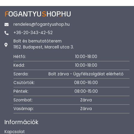
F
OGANTYU
S
HOP
.
HU
rendeles@fogantyushop.hu
+36-20-343-42-52
Bolt és bemutatóterem
1162. Budapest, Marcell utca 3.
Hétfő:
10:00-18:00
Kedd:
10:00-18:00
Szerda:
Bolt zárva - Ügyfélszolgálat elérhető
Csütörtök:
08:00-16:00
Péntek:
08:00-15:00
Szombat:
Zárva
Vasárnap:
Zárva
Információk
Kapcsolat