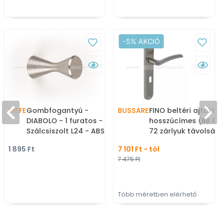
-5% AKCIÓ
VIEFE
Gombfogantyú -
BUSSARE
FINO beltéri ajtókil
DIABOLO - 1 furatos -
hosszúcímes (BB P
Szálcsiszolt L24 - ABS
72 zárlyuk távolság
műanyag - Fém
Szálcsiszolt, Krómo
1 895 Ft
7 101 Ft - tól
gombfogantyú,
Alumínium - Moder
7 475 Ft
bútorgomb (szögletes,
hosszúcímes kilinc
kerek)
Több méretben elérhető