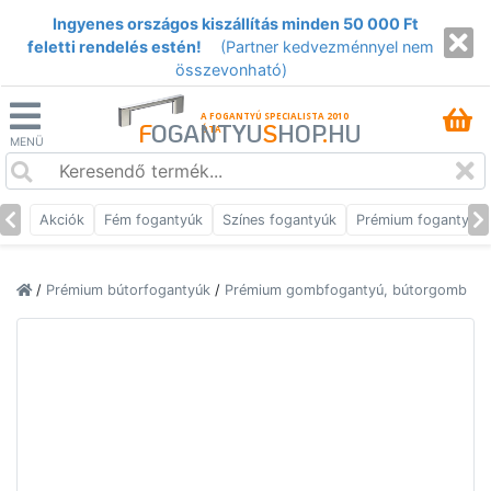
Ingyenes országos kiszállítás minden 50 000 Ft
feletti rendelés estén!
(Partner kedvezménnyel nem
összevonható)
A FOGANTYÚ SPECIALISTA 2010
F
OGANTYU
S
HOP
.
HU
ÓTA
MENÜ
Akciók
Fém fogantyúk
Színes fogantyúk
Prémium fogantyúk
/
Prémium bútorfogantyúk
/
Prémium gombfogantyú, bútorgomb