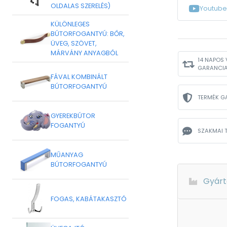
OLDALAS SZERELÉS)
Youtube
KÜLÖNLEGES
BÚTORFOGANTYÚ: BŐR,
ÜVEG, SZÖVET,
MÁRVÁNY ANYAGBÓL
14 NAPOS 
GARANCI
FÁVAL KOMBINÁLT
BÚTORFOGANTYÚ
TERMÉK G
GYEREKBÚTOR
FOGANTYÚ
SZAKMAI 
MŰANYAG
BÚTORFOGANTYÚ
Gyárt
FOGAS, KABÁTAKASZTÓ