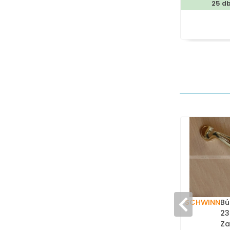
25 d
SCHWINN
Bú
23
Za