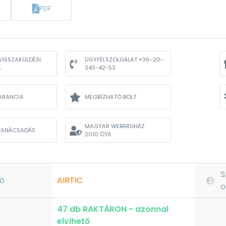
PDF
VISSZAKÜLDÉSI
ÜGYFÉLSZOLGÁLAT +36-20-
A
343-42-52
ARANCIA
MEGBÍZHATÓ BOLT
MAGYAR WEBÁRUHÁZ
TANÁCSADÁS
2010 ÓTA
S
ó
AIRTIC
o
47 db RAKTÁRON - azonnal
elvihető