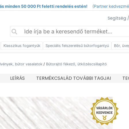
ás minden 50 000 Ft feletti rendelés estén!
(Partner kedvezm
Segítség 
Klasszikus fogantyúk
Speciális felszerelésű bútorfogantyú
Bőr, üve
lvények, bútor vasalatok
/
Bútorajtó fékező, ütközéscsillapító
LEÍRÁS
TERMÉKCSALÁD TOVÁBBI TAGJAI
TE