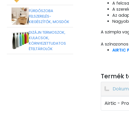
A felcs
A szerel
FÜRDŐSZOBA
Az adap
FELSZERELÉS-
Nagyobb
KIEGÉSZÍTŐK, MOSDÓK
A szimpla vag
DIZÁJN TERMOSZOK,
KULACSOK,
KÖRNYEZETTUDATOS
A színazonos 
ÉTELTÁROLÓK
AIRTIC 
Termék t
Dokum
Airtic - Pr