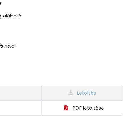
e
gtalálható
ttintva:
Letöltés
PDF letöltése