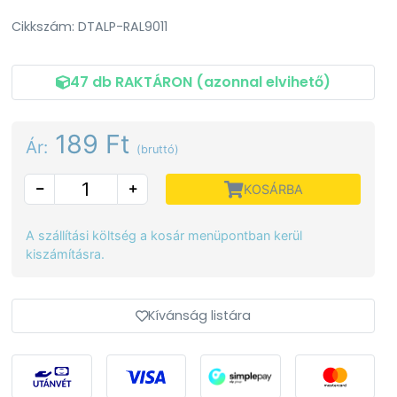
Cikkszám: DTALP-RAL9011
47 db RAKTÁRON (azonnal elvihető)
189 Ft
Ár:
(bruttó)
KOSÁRBA
A szállítási költség a kosár menüpontban kerül
kiszámításra.
Kívánság listára