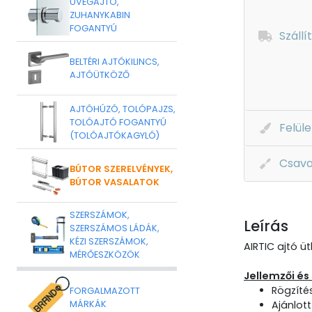
ÜVEGAJTÓ,
ZUHANYKABIN
FOGANTYÚ
Szállí
BELTÉRI AJTÓKILINCS,
AJTÓÜTKÖZŐ
AJTÓHÚZÓ, TOLÓPAJZS,
TOLÓAJTÓ FOGANTYÚ
Felüle
(TOLÓAJTÓKAGYLÓ)
Csava
BÚTOR SZERELVÉNYEK,
BÚTOR VASALATOK
SZERSZÁMOK,
Leírás
SZERSZÁMOS LÁDÁK,
KÉZI SZERSZÁMOK,
AIRTIC ajtó ü
MÉRŐESZKÖZÖK
Jellemzői és
Rögzíté
FORGALMAZOTT
MÁRKÁK
Ajánlot