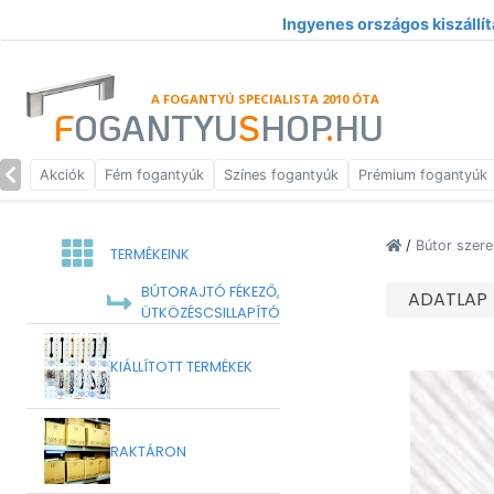
Ingyenes országos kiszállít
A FOGANTYÚ SPECIALISTA 2010 ÓTA
F
OGANTYU
S
HOP
.
HU
Akciók
Fém fogantyúk
Színes fogantyúk
Prémium fogantyúk
/
Bútor szere
TERMÉKEINK
BÚTORAJTÓ FÉKEZŐ,
ADATLAP
ÜTKÖZÉSCSILLAPÍTÓ
KIÁLLÍTOTT TERMÉKEK
RAKTÁRON