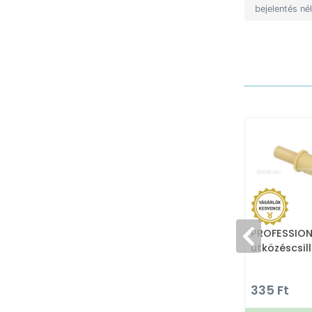
bejelentés né
PROFESSIONA
ütközéscsil
335 Ft