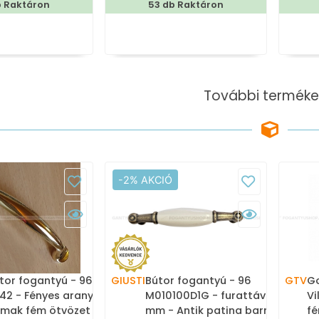
b Raktáron
53 db Raktáron
További terméke
-2% AKCIÓ
tor fogantyú - 96 mm -
GIUSTI
Bútor fogantyú - 96
GTV
Go
42 - Fényes arany -
M010100D1G - furattáv 96
Vi
mak fém ötvözet - Egy
mm - Antik patina barna -
fé