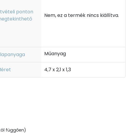
tvételi ponton
Nem, ez a termék nincs kiállítva.
egtekinthető
Műanyag
lapanyaga
éret
4,7 x 2,1 x 1,3
tól függően)