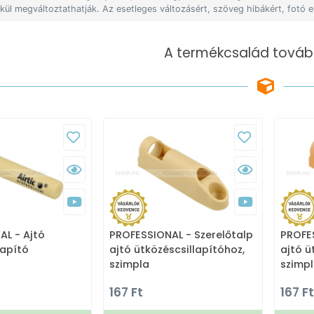
lkül megváltoztathatják. Az esetleges változásért, szöveg hibákért, fotó e
A termékcsalád tovább
L - Ajtó
PROFESSIONAL - Szerelőtalp
PROFES
lapító
ajtó ütközéscsillapítóhoz,
ajtó ü
szimpla
szimp
167 Ft
167 Ft