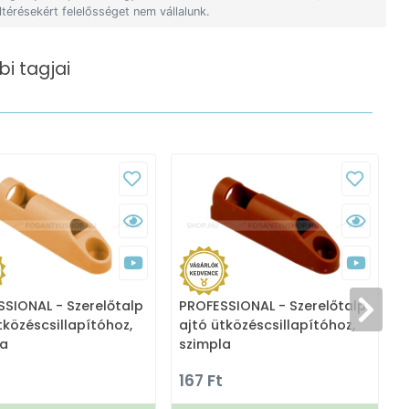
ltérésekért felelősséget nem vállalunk.
i tagjai
SIONAL - Szerelőtalp
PROFESSIONAL - Szerelőtalp
P
tközéscsillapítóhoz,
ajtó ütközéscsillapítóhoz,
a
la
szimpla
167 Ft
1