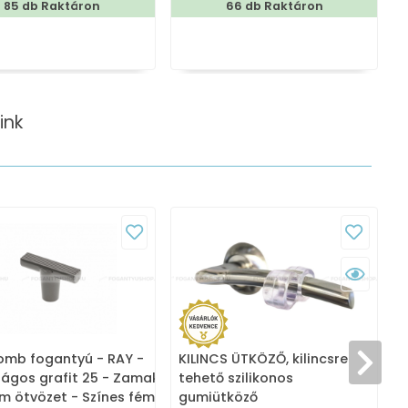
85 db Raktáron
66 db Raktáron
ink
mb fogantyú - RAY -
KILINCS ÜTKÖZŐ, kilincsre
F
lágos grafit 25 - Zamak
tehető szilikonos
m ötvözet - Színes fém
gumiütköző