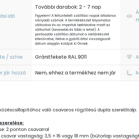
További darabok: 2 - 7 nap
Á
tási idő
Figyelem! A feltüntetett szállítási napok általános
m
irányadó számok. A termékkészlet folyamatos
változása és az importok beérkezése miatt ez
változhat (kevesebb és több is lehet). A
pontosabb szállítási dátumot a raktárkészlet
ellenőrzése, illetve a gyártó által visszaigazolt
dátum alapján küldjük ki Önnek.
te / színe
Gránitfekete RAL 9011
A
r jár hozzá
Nem, ehhez a termékhez nem jár
M
tközéscsillapítóhoz való csavaros rögzítésű dupla szerelőtalp.
 szerelése:
se: 2 ponton csavarral
t csavar vastagság: 3,5 × 16 vagy 18 mm (bútorlap vastagság