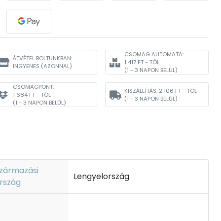
CSOMAG AUTOMATA:
ÁTVÉTEL BOLTUNKBAN:
1 417 FT - TÓL
INGYENES
(AZONNAL)
(1 - 3 NAPON BELÜL)
CSOMAGPONT:
KISZÁLLÍTÁS:
2 106 FT - TÓL
1 684 FT - TÓL
(1 - 3 NAPON BELÜL)
(1 - 3 NAPON BELÜL)
zármazási
Lengyelország
rszág