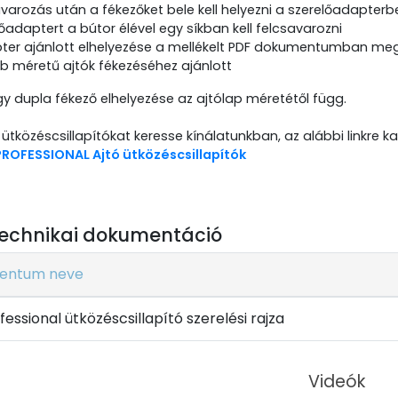
avarozás után a fékezőket bele kell helyezni a szerelőadapterb
őadaptert a bútor élével egy síkban kell felcsavarozni
ter ajánlott elhelyezése a mellékelt PDF dokumentumban me
 méretű ajtók fékezéséhez ajánlott
y dupla fékező elhelyezése az ajtólap méretétől függ.
ütközéscsillapítókat keresse kínálatunkban, az alábbi linkre ka
PROFESSIONAL Ajtó ütközéscsillapítók
echnikai dokumentáció
entum neve
ofessional ütközéscsillapító szerelési rajza
Videók