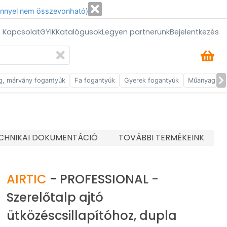
énnyel nem összevonható)
/ Kapcsolat
GYIK
Katalógusok
Legyen partnerünk
Bejelentkezés
g, márvány fogantyúk
Fa fogantyúk
Gyerek fogantyúk
Műanyag fog
CHNIKAI DOKUMENTÁCIÓ
TOVÁBBI TERMÉKEINK
AIRTIC
-
PROFESSIONAL -
Szerelőtalp ajtó
ütközéscsillapítóhoz, dupla