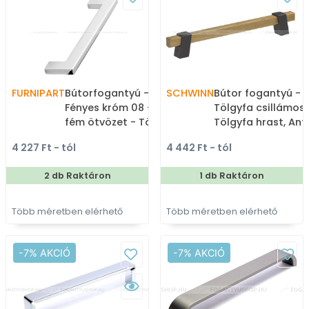
FURNIPART
Bútorfogantyú - FLAT -
SCHWINN
Bútor fogantyú - 
Fényes króm 08 - Zamak
Tölgyfa csillámos 
fém ötvözet - Több
Tölgyfa hrast, Ant
méretben gyártott fém
csillámos szürke - Zamak
4 227 Ft - tól
4 442 Ft - tól
bútorfogantyú
fém ötvözet, Gumi
Fával kombinált f
2 db Raktáron
1 db Raktáron
bútorfogantyú
Több méretben elérhető
Több méretben elérhető
-7% AKCIÓ
-7% AKCIÓ