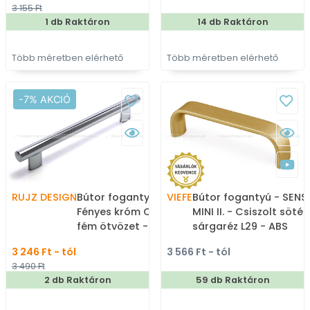
3 155 Ft
1 db Raktáron
14 db Raktáron
Több méretben elérhető
Több méretben elérhető
-7% AKCIÓ
RUJZ DESIGN
Bútor fogantyú - 242.13 -
VIEFE
Bútor fogantyú - SENS
Fényes króm Cr - Zamak
MINI II. - Csiszolt sötét
fém ötvözet - Több
sárgaréz L29 - ABS
méretben gyártott fém
műanyag - Több
3 246 Ft - tól
3 566 Ft - tól
bútorfogantyú
méretben gyártott
3 490 Ft
színes fém
2 db Raktáron
59 db Raktáron
bútorfogantyú