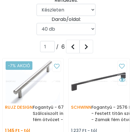
Rendezés:
Darab/oldal:
/ 6
-7% AKCIÓ
RUJZ DESIGN
Fogantyú - 679.12L -
SCHWINN
Fogantyú - 2576 F
Szálcsiszolt inox - Zamak
- Festett titán szü
fém ötvözet - Több
- Zamak fém ötvöz
méretben gyártott fém
Több méretben gy
1 145 Ft - tól
1 237 Ft - tól