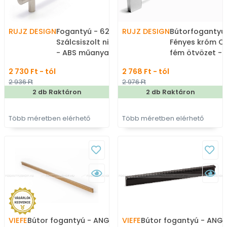
RUJZ DESIGN
Fogantyú - 624.12BL -
RUJZ DESIGN
Bútorfogantyú 
Szálcsiszolt nikkel NisatE
Fényes króm C
- ABS műanyag - Több
fém ötvözet -
méretben gyártott fém
méretben gyár
2 730 Ft - tól
2 768 Ft - tól
bútorfogantyú
bútorfogantyú
2 936 Ft
2 976 Ft
2 db Raktáron
2 db Raktáron
Több méretben elérhető
Több méretben elérhető
VIEFE
Bútor fogantyú - ANGLE
VIEFE
Bútor fogantyú - ANGL