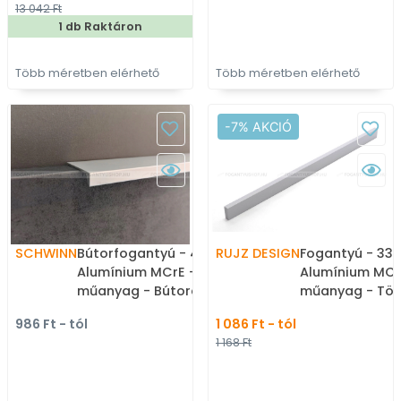
13 042 Ft
bútorfogantyú
1 db Raktáron
Több méretben elérhető
Több méretben elérhető
-7% AKCIÓ
SCHWINN
Bútorfogantyú - 4394 -
RUJZ DESIGN
Fogantyú - 333
Alumínium MCrE - ABS
Alumínium MCr
műanyag - Bútorajtó
műanyag - Tö
élére ültethető fém
méretben gyár
986 Ft - tól
1 086 Ft - tól
fogantyú
bútorfogantyú
1 168 Ft