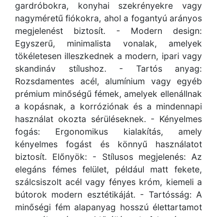
gardróbokra, konyhai szekrényekre vagy
nagyméretű fiókokra, ahol a fogantyú arányos
megjelenést biztosít. - Modern design:
Egyszerű, minimalista vonalak, amelyek
tökéletesen illeszkednek a modern, ipari vagy
skandináv stílushoz. - Tartós anyag:
Rozsdamentes acél, alumínium vagy egyéb
prémium minőségű fémek, amelyek ellenállnak
a kopásnak, a korróziónak és a mindennapi
használat okozta sérüléseknek. - Kényelmes
fogás: Ergonomikus kialakítás, amely
kényelmes fogást és könnyű használatot
biztosít. Előnyök: - Stílusos megjelenés: Az
elegáns fémes felület, például matt fekete,
szálcsiszolt acél vagy fényes króm, kiemeli a
bútorok modern esztétikáját. - Tartósság: A
minőségi fém alapanyag hosszú élettartamot