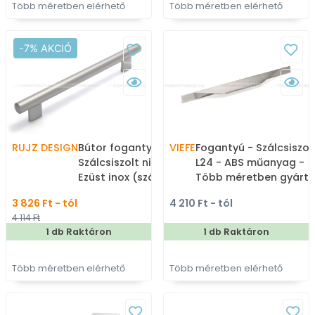
Több méretben elérhető
Több méretben elérhető
-7% AKCIÓ
RUJZ DESIGN
Bútor fogantyú - 242.13 -
VIEFE
Fogantyú - Szálcsiszol
Szálcsiszolt nikkel NisatE,
L24 - ABS műanyag -
Ezüst inox (szálcsiszolt)
Több méretben gyárto
SNiL - Zamak fém
fém bútorfogantyú
3 826 Ft - tól
4 210 Ft - tól
ötvözet - Több méretben
4 114 Ft
gyártott fém
1 db Raktáron
1 db Raktáron
bútorfogantyú
Több méretben elérhető
Több méretben elérhető