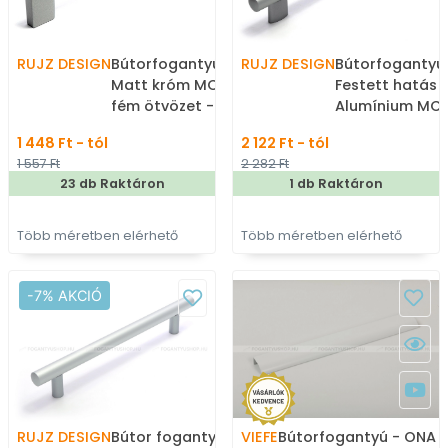
RUJZ DESIGN
Bútorfogantyú - 529.27 -
RUJZ DESIGN
Bútorfogantyú 
Matt króm MCrL - Zamak
Festett hatás 
fém ötvözet - Több
Alumínium MCrE
méretben gyártott fém
aluminium hat
1 448 Ft - tól
2 122 Ft - tól
bútorfogantyú
Zamak fém ötv
1 557 Ft
2 282 Ft
Több méretben
23 db Raktáron
1 db Raktáron
fém bútorfoga
Több méretben elérhető
Több méretben elérhető
-7% AKCIÓ
RUJZ DESIGN
Bútor fogantyú - 242.13B
VIEFE
Bútorfogantyú - ONA 1