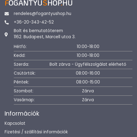
F
OGANTYU
S
HOP
.
HU
rendeles@fogantyushop.hu
+36-20-343-42-52
Bolt és bemutatóterem
1162. Budapest, Marcell utca 3.
Hétfő:
10:00-18:00
Kedd:
10:00-18:00
Szerda:
Bolt zárva - Ügyfélszolgálat elérhető
Csütörtök:
08:00-16:00
Péntek:
08:00-15:00
Szombat:
Zárva
Vasárnap:
Zárva
Információk
Kapcsolat
Fizetési / szállítási információk