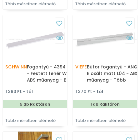
Több méretben elérhető
Több méretben elérhető
SCHWINN
Fogantyú - 4394 Festett
VIEFE
Bútor fogantyú - ANGL
- Festett fehér WhiteL -
Eloxált matt L04 - ABS
ABS műanyag - Bútorajtó
műanyag - Több
élére ültethető színes
méretben gyártott fé
1 363 Ft - tól
1 370 Ft - tól
fém fogantyú
bútorfogantyú
5 db Raktáron
1 db Raktáron
Több méretben elérhető
Több méretben elérhető