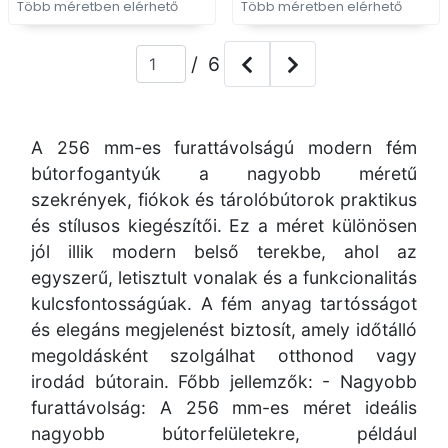
Több méretben elérhető
Több méretben elérhető
/ 6
A 256 mm-es furattávolságú modern fém
bútorfogantyúk a nagyobb méretű
szekrények, fiókok és tárolóbútorok praktikus
és stílusos kiegészítői. Ez a méret különösen
jól illik modern belső terekbe, ahol az
egyszerű, letisztult vonalak és a funkcionalitás
kulcsfontosságúak. A fém anyag tartósságot
és elegáns megjelenést biztosít, amely időtálló
megoldásként szolgálhat otthonod vagy
irodád bútorain. Főbb jellemzők: - Nagyobb
furattávolság: A 256 mm-es méret ideális
nagyobb bútorfelületekre, például