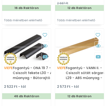
2 687 Ft
16 db Raktáron
12 db Raktáron
Több méretben elérhető
Több méretben elérhető
VIEFE
Fogantyú - ONA 19 7 -
VIEFE
Fogantyú - VANN II. -
Csiszolt fekete L30 - ABS
Csiszolt sötét sárgaré
műanyag - Bútorajtó
L29 - ABS műanyag -
élére ültethető színes
Bútorajtó élére ülteth
2 522 Ft - tól
2 573 Ft - tól
fém fogantyú
színes fém fogantyú
46 db Raktáron
12 db Raktáron