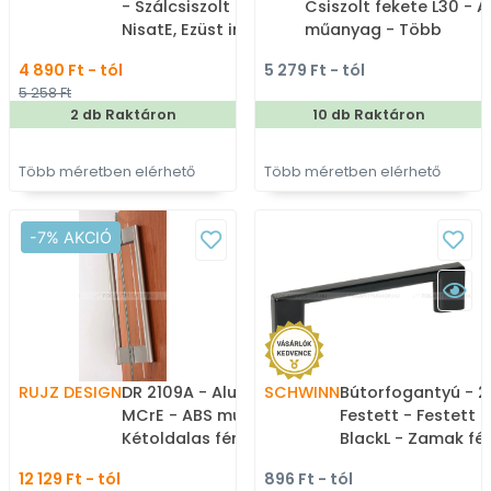
- Szálcsiszolt nikkel
Csiszolt fekete L30 - 
NisatE, Ezüst inox
műanyag - Több
(szálcsiszolt) SNiL -
méretben gyártott
4 890 Ft - tól
5 279 Ft - tól
Zamak fém ötvözet -
színes fém
5 258 Ft
Több méretben gyártott
bútorfogantyú
2 db Raktáron
10 db Raktáron
fém bútorfogantyú
Több méretben elérhető
Több méretben elérhető
-7% AKCIÓ
RUJZ DESIGN
DR 2109A - Alumínium
SCHWINN
Bútorfogantyú - 
MCrE - ABS műanyag -
Festett - Festett 
Kétoldalas fém fogantyú
BlackL - Zamak fé
üvegajtóhoz,
ötvözet - Több m
12 129 Ft - tól
896 Ft - tól
zuhanykabinhoz
gyártott színes f