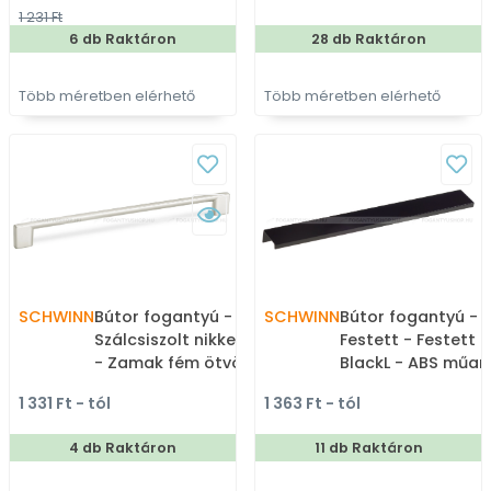
bútorfogantyú
színes fém
1 231 Ft
bútorfogantyú
6 db Raktáron
28 db Raktáron
Több méretben elérhető
Több méretben elérhető
SCHWINN
Bútor fogantyú - 2576 -
SCHWINN
Bútor fogantyú - 
Szálcsiszolt nikkel NisatE
Festett - Festett 
- Zamak fém ötvözet -
BlackL - ABS műan
Több méretben gyártott
Bútorajtó élére ül
1 331 Ft - tól
1 363 Ft - tól
fém bútorfogantyú
színes fém fogant
4 db Raktáron
11 db Raktáron