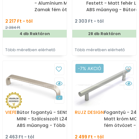
- Alumínium MCrE -
Festett - Matt fehér LM
Zamak fém ötvözet -
ABS műanyag - Bútora
Több méretben gyártott
élére ültethető színes
2 217 Ft - tól
2 303 Ft - tól
fém bútorfogantyú
fém fogantyú
2 384 Ft
4 db Raktáron
28 db Raktáron
Több méretben elérhető
Több méretben elérhető
-7% AKCIÓ
VIEFE
Bútor fogantyú - SENSE
RUJZ DESIGN
Fogantyú - 242
MINI - Szálcsiszolt L24 -
Matt króm MCr
ABS műanyag - Több
fém ötvözet -
méretben gyártott fém
méretben gyár
2 463 Ft - tól
2 499 Ft - tól
bútorfogantyú
bútorfogantyú