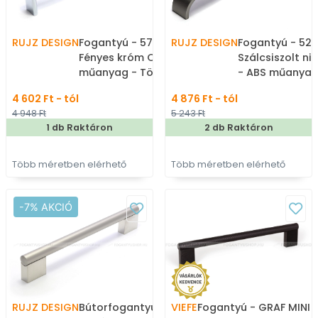
RUJZ DESIGN
Fogantyú - 573.20 -
RUJZ DESIGN
Fogantyú - 520
Fényes króm Cr - ABS
Szálcsiszolt ni
műanyag - Több
- ABS műanyag
méretben gyártott fém
méretben gyár
4 602 Ft - tól
4 876 Ft - tól
bútorfogantyú
bútorfogantyú
4 948 Ft
5 243 Ft
1 db Raktáron
2 db Raktáron
Több méretben elérhető
Több méretben elérhető
-7% AKCIÓ
RUJZ DESIGN
Bútorfogantyú - 242.13C
VIEFE
Fogantyú - GRAF MINI 