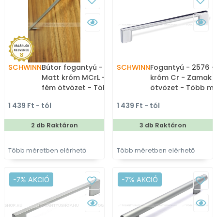
SCHWINN
Bútor fogantyú - 2576 -
SCHWINN
Fogantyú - 2576 -
Matt króm MCrL - Zamak
króm Cr - Zamak 
fém ötvözet - Több
ötvözet - Több m
méretben gyártott fém
gyártott fém
1 439 Ft - tól
1 439 Ft - tól
bútorfogantyú
bútorfogantyú
2 db Raktáron
3 db Raktáron
Több méretben elérhető
Több méretben elérhető
-7% AKCIÓ
-7% AKCIÓ