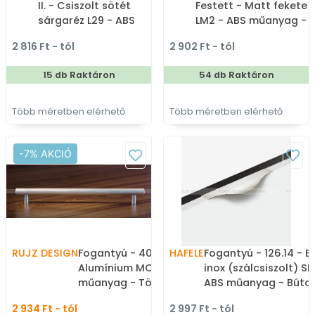
II. - Csiszolt sötét
Festett - Matt fekete
sárgaréz L29 - ABS
LM2 - ABS műanyag -
műanyag - Több
Több méretben gyárto
2 816 Ft - tól
2 902 Ft - tól
méretben gyártott fém
színes fém
bútorfogantyú
bútorfogantyú
15 db Raktáron
54 db Raktáron
Több méretben elérhető
Több méretben elérhető
-7% AKCIÓ
RUJZ DESIGN
Fogantyú - 404.16b -
HAFELE
Fogantyú - 126.14 - E
Alumínium MCrE - ABS
inox (szálcsiszolt) SN
műanyag - Több
ABS műanyag - Bútor
méretben gyártott fém
élére ültethető fém
2 934 Ft - tól
2 997 Ft - tól
bútorfogantyú
fogantyú