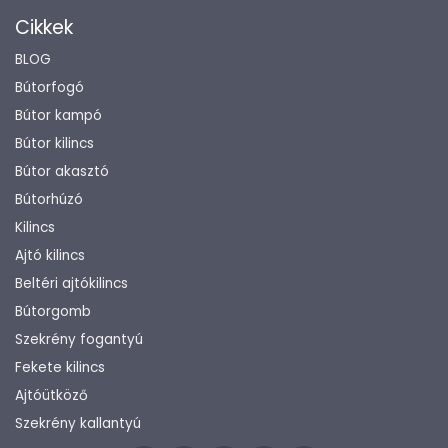
Cikkek
BLOG
Bútorfogó
Bútor kampó
Bútor kilincs
Bútor akasztó
Bútorhúzó
Kilincs
Ajtó kilincs
Beltéri ajtókilincs
Bútorgomb
Szekrény fogantyú
Fekete kilincs
Ajtóütköző
Szekrény kallantyú