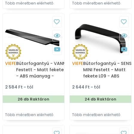
Több méretben elérhető
Több méretben elérhető
VIEFE
Bútorfogantyú - VANN
VIEFE
Bútorfogantyú - SENSE
Festett - Matt fekete L09
MINI Festett - Matt
- ABS műanyag -
fekete L09 - ABS
Bútorajtó élére ültethető
műanyag - Több
2 584 Ft - tól
2 644 Ft - tól
színes fém fogantyú
méretben gyártott
színes fém
26 db Raktáron
24 db Raktáron
bútorfogantyú
Több méretben elérhető
Több méretben elérhető