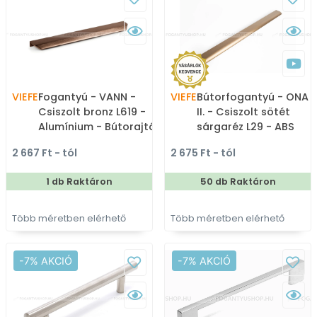
VIEFE
Fogantyú - VANN -
VIEFE
Bútorfogantyú - ONA 1
Csiszolt bronz L619 -
II. - Csiszolt sötét
Alumínium - Bútorajtó
sárgaréz L29 - ABS
élére ültethető színes
műanyag - Bútorajtó
2 667 Ft - tól
2 675 Ft - tól
fém fogantyú
élére ültethető színes
fém fogantyú
1 db Raktáron
50 db Raktáron
Több méretben elérhető
Több méretben elérhető
-7% AKCIÓ
-7% AKCIÓ