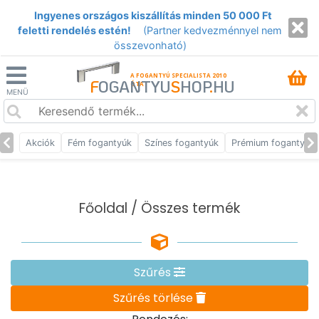
Ingyenes országos kiszállítás minden 50 000 Ft
feletti rendelés estén!
(Partner kedvezménnyel nem
összevonható)
A FOGANTYÚ SPECIALISTA 2010
F
OGANTYU
S
HOP
.
HU
ÓTA
MENÜ
Akciók
Fém fogantyúk
Színes fogantyúk
Prémium fogantyúk
Főoldal
/ Összes termék
Szűrés
Szűrés törlése