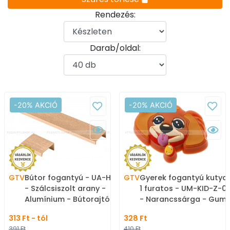
Rendezés:
Darab/oldal:
-20% AKCIÓ
-20% AKCIÓ
GTV
Bútor fogantyú - UA-HEXI
GTV
Gyerek fogantyú kutya 
- Szálcsiszolt arany -
1 furatos - UM-KID-Z-0
Alumínium - Bútorajtó
- Narancssárga - Gumi
élére ültethető színes
Mesefigurás, állatos
313 Ft - tól
328 Ft
fém fogantyú
gyerekbútor fogantyú
391 Ft
410 Ft