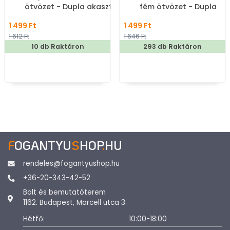
ötvözet - Dupla akasztós
fém ötvözet - Dupla
fogas
akasztós fogas
1 499 Ft
1 499 Ft
1 612 Ft
1 646 Ft
10 db Raktáron
293 db Raktáron
F
OGANTYU
S
HOP
.
HU
rendeles@fogantyushop.hu
+36-20-343-42-52
Bolt és bemutatóterem
1162. Budapest, Marcell utca 3.
Hétfő:
10:00-18:00