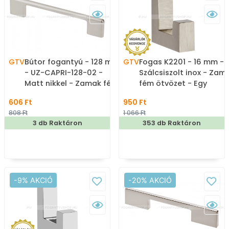
GTV
Bútor fogantyú - 128 mm
GTV
Fogas K2201 - 16 mm -
- UZ-CAPRI-128-02 -
Szálcsiszolt inox - Zam
Matt nikkel - Zamak fém
fém ötvözet - Egy
ötvözet - Több méretben
akasztós fogas
606 Ft
950 Ft
gyártott fém
808 Ft
1 066 Ft
bútorfogantyú
3 db Raktáron
353 db Raktáron
-9% AKCIÓ
-20% AKCIÓ