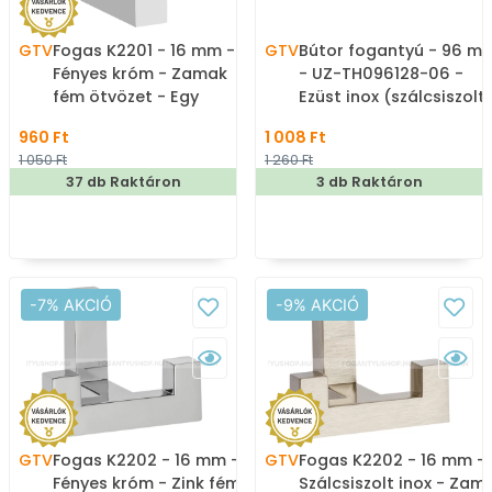
GTV
Fogas K2201 - 16 mm -
GTV
Bútor fogantyú - 96 m
Fényes króm - Zamak
- UZ-TH096128-06 -
fém ötvözet - Egy
Ezüst inox (szálcsiszolt)
akasztós fogas
Zamak fém ötvözet - E
960 Ft
1 008 Ft
méretben gyártott fém
1 050 Ft
1 260 Ft
bútorfogantyú
37 db Raktáron
3 db Raktáron
-7% AKCIÓ
-9% AKCIÓ
GTV
Fogas K2202 - 16 mm -
GTV
Fogas K2202 - 16 mm -
Fényes króm - Zink fém
Szálcsiszolt inox - Zam