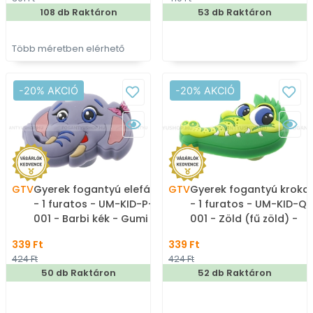
108 db Raktáron
53 db Raktáron
Több méretben elérhető
-20% AKCIÓ
-20% AKCIÓ
GTV
Gyerek fogantyú elefánt
GTV
Gyerek fogantyú krokod
- 1 furatos - UM-KID-P-
- 1 furatos - UM-KID-Q-
001 - Barbi kék - Gumi -
001 - Zöld (fű zöld) -
Mesefigurás, állatos
Gumi - Mesefigurás,
339 Ft
339 Ft
gyerekbútor fogantyú
állatos gyerekbútor
424 Ft
424 Ft
fogantyú
50 db Raktáron
52 db Raktáron