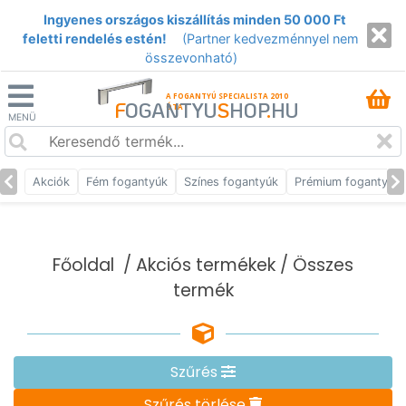
Ingyenes országos kiszállítás minden 50 000 Ft
feletti rendelés estén!
(Partner kedvezménnyel nem
összevonható)
A FOGANTYÚ SPECIALISTA 2010
F
OGANTYU
S
HOP
.
HU
ÓTA
MENÜ
Akciók
Fém fogantyúk
Színes fogantyúk
Prémium fogantyúk
Főoldal
/
Akciós termékek
/ Összes
termék
Szűrés
Szűrés törlése