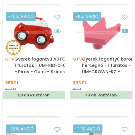
-20% AKCIÓ
-6% AKCIÓ
GTV
Gyerek fogantyú AUTÓ -
GTV
Gyerek fogantyú koron
1 furatos - UM-KID-D-001
hercegnő - 1 furatos -
- Piros - Gumi - Színes
UM-CROWN-RZ -
gyerekbútor fogantyú
Rózsaszín - Gumi -
366 Ft
385 Ft
Színes gyerekbútor
457 Ft
411 Ft
fogantyú
58 db Raktáron
19 db Raktáron
-25% AKCIÓ
-11% AKCIÓ