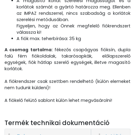
A magasító korlát szerelési magasságát és a
korlátok számát a gyártó határozza meg. Ellenben
az IMPAZ rendszerrel, nincs szabadság a korlátok
szerelési metódusában.
Figyeljen, hogy az Önnek megfelelő fiókrendszert
válassza ki!
A fiók max. teherbírása: 35 kg
A csomag tartalma:
fékezős csapágyas fióksín, dupla
falú fém fiókoldalak, takarósapkák, előlapszerelő
egységek, fiók hátlap szerelő egységek, illetve magasító
korlátok.
A fiókrendszer csak szettben rendelhető (külön elemeket
nem tudunk küldeni)!
A fiókelő felütő sablont külön lehet megvásárolni!
Termék technikai dokumentáció