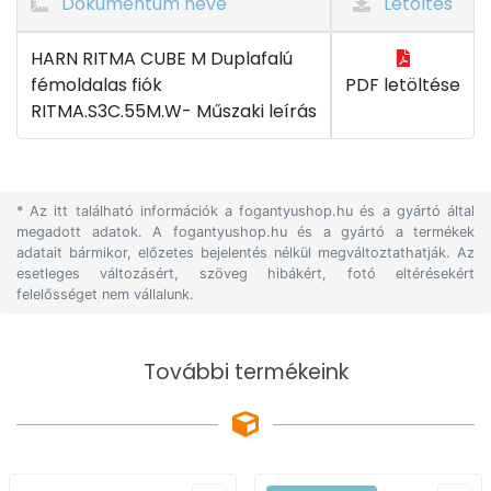
Dokumentum neve
Letöltés
HARN RITMA CUBE M Duplafalú
fémoldalas fiók
PDF letöltése
RITMA.S3C.55M.W- Műszaki leírás
* Az itt található információk a fogantyushop.hu és a gyártó által
megadott adatok. A fogantyushop.hu és a gyártó a termékek
adatait bármikor, előzetes bejelentés nélkül megváltoztathatják. Az
esetleges változásért, szöveg hibákért, fotó eltérésekért
felelősséget nem vállalunk.
További termékeink