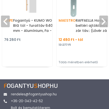
VIEFE
Fogantyú - KUMO WOOD
MAESTRO
RAFFAELLA Hosszú
BIG töl - furattáv 640
beltéri ajtókilincs 
mm - Alumínium, Fa -
zár táv.: (Lővér zá
Fával kombinált fém
Krómozott - Zam
76 280 Ft
12 480 Ft - tól
bútorfogantyú
ötvözet - Klasszik
13 277 Ft
hosszúcímes kilin
Több méretben elérhető
F
OGANTYU
S
HOP
.
HU
rendeles@fogantyushop.hu
+36-20-343-42-52
Bolt és bemutatóterem