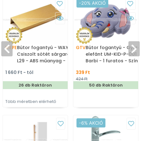
-20% AKCIÓ
VIEFE
Bútor fogantyú - WAY II. -
GTV
Bútor fogantyú - Gyere
Csiszolt sötét sárgaréz
elefánt UM-KID-P-001
L29 - ABS műanyag -
Barbi - 1 furatos - Színe
Bútorajtó élére ültethető
- Gumi - Mesefigurás,
1 660 Ft - tól
339 Ft
színes fém fogantyú
állatos gyerekbútor
424 Ft
fogantyú
26 db Raktáron
50 db Raktáron
Több méretben elérhető
-6% AKCIÓ