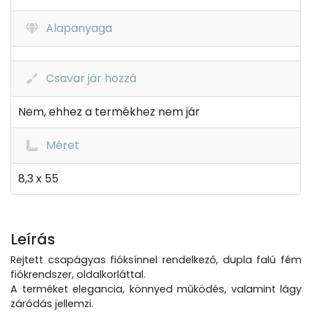
Alapanyaga
Csavar jár hozzá
Nem, ehhez a termékhez nem jár
Méret
8,3 x 55
Leírás
Rejtett csapágyas fióksínnel rendelkező, dupla falú fém
fiókrendszer, oldalkorláttal.
A terméket elegancia, könnyed működés, valamint lágy
záródás jellemzi.