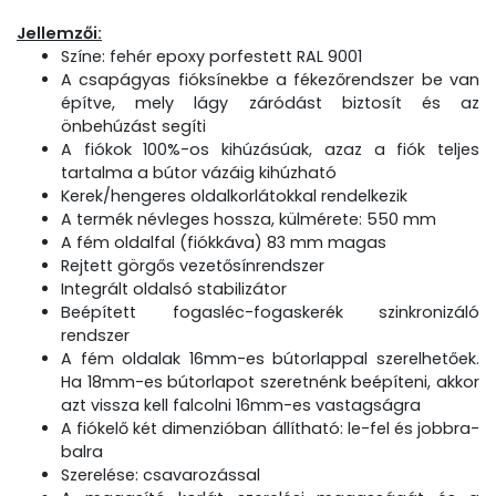
Jellemzői:
Színe: fehér epoxy porfestett RAL 9001
A csapágyas fióksínekbe a fékezőrendszer be van
építve, mely lágy záródást biztosít és az
önbehúzást segíti
A fiókok 100%-os kihúzásúak, azaz a fiók teljes
tartalma a bútor vázáig kihúzható
Kerek/hengeres oldalkorlátokkal rendelkezik
A termék névleges hossza, külmérete: 550 mm
A fém oldalfal (fiókkáva) 83 mm magas
Rejtett görgős vezetősínrendszer
Integrált oldalsó stabilizátor
Beépített fogasléc-fogaskerék szinkronizáló
rendszer
A fém oldalak 16mm-es bútorlappal szerelhetőek.
Ha 18mm-es bútorlapot szeretnénk beépíteni, akkor
azt vissza kell falcolni 16mm-es vastagságra
A fiókelő két dimenzióban állítható: le-fel és jobbra-
balra
Szerelése: csavarozással