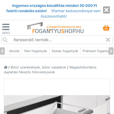
Ingyenes országos kiszállítás minden 50 000 Ft
feletti rendelés estén!
(Partner kedvezménnyel nem
összevonható)
A FOGANTYÚ SPECIALISTA 2010
F
OGANTYU
S
HOP
.
HU
ÓTA
MENÜ
Akciók
Fém fogantyúk
Színes fogantyúk
Prémium fogantyúk
/
Bútor szerelvények, bútor vasalatok
/
Magasítókorlátos
duplafalú fékezős fiókrendszerek