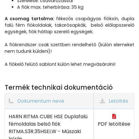
Szerelése: csavarozással
A fiók max. teherbírása: 35 kg
A csomag tartalma:
fékezős csapágyas fióksín, dupla
falú fém fiókoldalak, takarósapkák, belső előlapszerelő
egységek, fiók hátlap szerelő egységek.
A fiókrendszer csak szettben rendelhető (külön elemeket
nem tudunk küldeni)!
A fiókelő felütő sablont külön lehet megvásárolni!
Termék technikai dokumentáció
Dokumentum neve
Letöltés
HARN RITMA CUBE HSE Duplafalú
fémoldalas belső fiók
PDF letöltése
RITMA.S3R.35HSEI.W - Műszaki
leírás