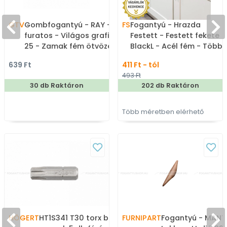
GTV
Gombfogantyú - RAY - 1
FS
Fogantyú - Hrazda
furatos - Világos grafit
Festett - Festett fekete
25 - Zamak fém ötvözet
BlackL - Acél fém - Több
- Színes fém
méretben gyártott
639 Ft
411 Ft - tól
gombfogantyú,
színes fém
493 Ft
bútorgomb
bútorfogantyú
30 db Raktáron
202 db Raktáron
Több méretben elérhető
HÖGERT
HT1S341 T30 torx bit
FURNIPART
Fogantyú - MANT