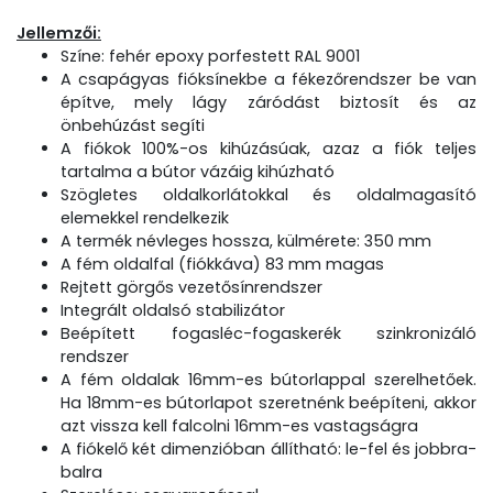
Jellemzői:
Színe: fehér epoxy porfestett RAL 9001
A csapágyas fióksínekbe a fékezőrendszer be van
építve, mely lágy záródást biztosít és az
önbehúzást segíti
A fiókok 100%-os kihúzásúak, azaz a fiók teljes
tartalma a bútor vázáig kihúzható
Szögletes oldalkorlátokkal és oldalmagasító
elemekkel rendelkezik
A termék névleges hossza, külmérete: 350 mm
A fém oldalfal (fiókkáva) 83 mm magas
Rejtett görgős vezetősínrendszer
Integrált oldalsó stabilizátor
Beépített fogasléc-fogaskerék szinkronizáló
rendszer
A fém oldalak 16mm-es bútorlappal szerelhetőek.
Ha 18mm-es bútorlapot szeretnénk beépíteni, akkor
azt vissza kell falcolni 16mm-es vastagságra
A fiókelő két dimenzióban állítható: le-fel és jobbra-
balra