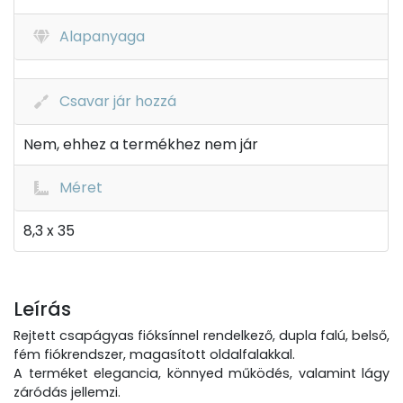
Alapanyaga
Csavar jár hozzá
Nem, ehhez a termékhez nem jár
Méret
8,3 x 35
Leírás
Rejtett csapágyas fióksínnel rendelkező, dupla falú, belső,
fém fiókrendszer, magasított oldalfalakkal.
A terméket elegancia, könnyed működés, valamint lágy
záródás jellemzi.