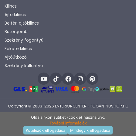
Kilincs
Ajtó kilincs
Beltéri ajtókilincs
Bútorgomb
Szekrény fogantyú
Fekete kilincs
Ajtóütköző
Szekrény kallantyú
Copyright © 2003-2026 ENTERIORCENTER - FOGANTYUSHOP.HU
Fejlesztette:
KHAM IT
Oldalainkon sütiket (cookie) használunk.
További információk
Termékek raktáron
Kötelezők elfogadása
Mindegyik elfogadása