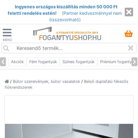
Ingyenes országos kiszállítás minden 50 000 Ft
feletti rendelés estén!
(Partner kedvezménnyel nem
összevonható)
A FOGANTYÚ SPECIALISTA 2010
F
OGANTYU
S
HOP
.
HU
ÓTA
MENÜ
Akciók
Fém fogantyúk
Színes fogantyúk
Prémium fogantyúk
/
Bútor szerelvények, bútor vasalatok
/
Belső duplafalú fékezős
fiókrendszerek