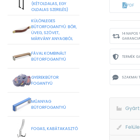
(KÉTOLDALAS, EGY
PDF
OLDALAS SZERELÉS)
KÜLÖNLEGES
BÚTORFOGANTYÚ: BŐR,
ÜVEG, SZÖVET,
14 NAPOS 
MÁRVÁNY ANYAGBÓL
GARANCI
FÁVAL KOMBINÁLT
TERMÉK G
BÚTORFOGANTYÚ
GYEREKBÚTOR
SZAKMAI 
FOGANTYÚ
MŰANYAG
BÚTORFOGANTYÚ
Gyárt
Felüle
FOGAS, KABÁTAKASZTÓ