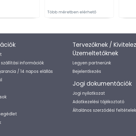
Több méretben elérhető
ációk
Tervezőknek / Kivitele
Üzemeltetőknek
t
/ szállítási információk
Legyen partnerünk
arancia / 14 napos elállás
Bejelentkezés
l
Jogi dokumentációk
Jogi nyilatkozat
sok
Adatkezelési tájékoztató
Általános szerződési feltétele
segédlet
k