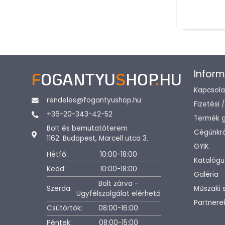
Inform
F
OGANTYU
S
HOP
.
HU
Kapcsola
rendeles@fogantyushop.hu
Fizetési 
+36-20-343-42-52
Termék g
Bolt és bemutatóterem
Cégünkrő
1162. Budapest, Marcell utca 3.
GYIK
Hétfő:
10:00-18:00
Katalógu
Kedd:
10:00-18:00
Galéria
Bolt zárva -
Szerda:
Műszaki 
Ügyfélszolgálat elérhető
Partnere
Csütörtök:
08:00-16:00
Péntek:
08:00-15:00