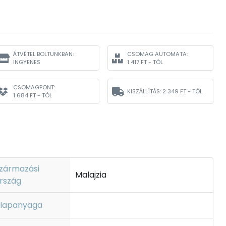
ÁTVÉTEL BOLTUNKBAN:
CSOMAG AUTOMATA:
INGYENES
1 417 FT - TÓL
CSOMAGPONT:
KISZÁLLÍTÁS:
2 349 FT - TÓL
1 684 FT - TÓL
zármazási
Malajzia
rszág
lapanyaga