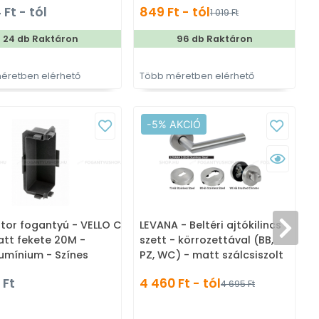
 Ft - tól
849 Ft - tól
1 019 Ft
bútorfogantyú
24 db Raktáron
96 db Raktáron
éretben elérhető
Több méretben elérhető
T
-5% AKCIÓ
tor fogantyú - VELLO C -
LEVANA - Beltéri ajtókilincs
tt fekete 20M -
szett - körrozettával (BB,
umínium - Színes
PZ, WC) - matt szálcsiszolt
umínium darabolható
 Ft
4 460 Ft - tól
4 695 Ft
LA profil (arany, fekete,
hér)