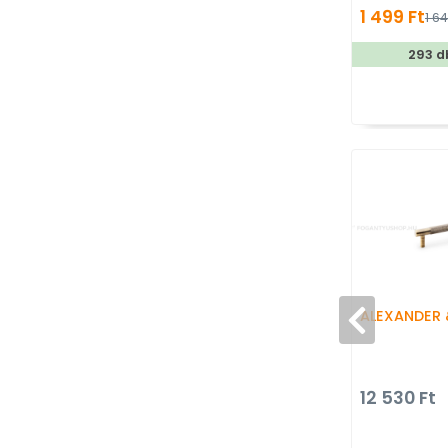
1 499 Ft
1 64
293 d
ALEXANDER 
12 530 Ft