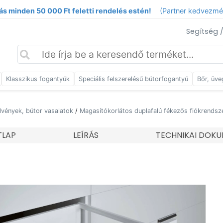
ás minden 50 000 Ft feletti rendelés estén!
(Partner kedvezm
Segítség 
Klasszikus fogantyúk
Speciális felszerelésű bútorfogantyú
Bőr, üve
lvények, bútor vasalatok
/
Magasítókorlátos duplafalú fékezős fiókrendsz
TLAP
LEÍRÁS
TECHNIKAI DOK