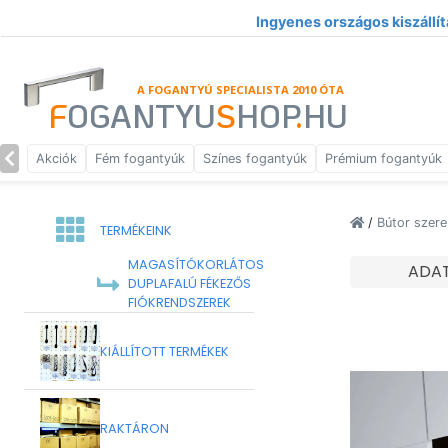
Ingyenes országos kiszállít
A FOGANTYÚ SPECIALISTA 2010 ÓTA
F
OGANTYU
S
HOP
.
HU
Akciók
Fém fogantyúk
Színes fogantyúk
Prémium fogantyúk
/
Bútor szere
TERMÉKEINK
MAGASÍTÓKORLÁTOS
ADA
DUPLAFALÚ FÉKEZŐS
FIÓKRENDSZEREK
KIÁLLÍTOTT TERMÉKEK
RAKTÁRON