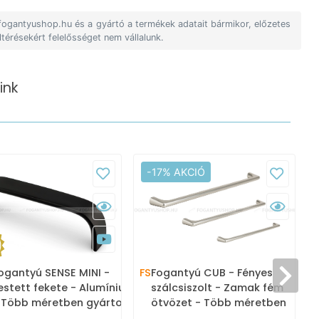
 fogantyushop.hu és a gyártó a termékek adatait bármikor, előzetes
ltérésekért felelősséget nem vállalunk.
ink
-17% AKCIÓ
ogantyú SENSE MINI -
FS
Fogantyú CUB - Fényes
F
estett fekete - Alumínium
szálcsiszolt - Zamak fém
 Több méretben gyártott
ötvözet - Több méretben
zínes fém bútorfogantyú
gyártott fém