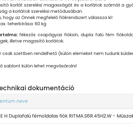
ító korlát szerelési magasságát és a korlátok számát a gyár
ág a korlátok szerelési metódusában.
n, hogy az Önnek megfelelő fiókrendszert válassza ki!
ax. teherbírása: 60 kg
artalma:
fékezős csapágyas fióksín, dupla falú fém fiókolda
gek, illetve magasító korlátok.
r csak szettben rendelhető (külön elemeket nem tudunk külden
ütő sablont külön lehet megvásárolni!
echnikai dokumentáció
entum neve
 H Duplafalú fémoldalas fiók RITMA.S6R.45H2.W - Műszaki