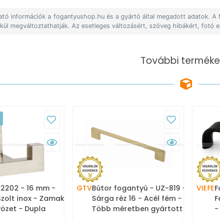
lható információk a fogantyushop.hu és a gyártó által megadott adatok. A
lkül megváltoztathatják. Az esetleges változásért, szöveg hibákért, fotó e
További terméke
2202 - 16 mm -
GTV
Bútor fogantyú - UZ-819 -
VIEFE
F
szolt inox - Zamak
Sárga réz 16 - Acél fém -
F
özet - Dupla
Több méretben gyártott
-
ós fogas
színes fém bútorfogantyú
s