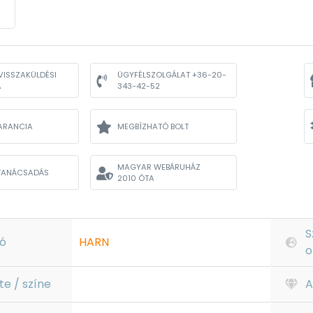
VISSZAKÜLDÉSI
ÜGYFÉLSZOLGÁLAT +36-20-
A
343-42-52
ARANCIA
MEGBÍZHATÓ BOLT
MAGYAR WEBÁRUHÁZ
TANÁCSADÁS
2010 ÓTA
S
ó
HARN
o
te / színe
A