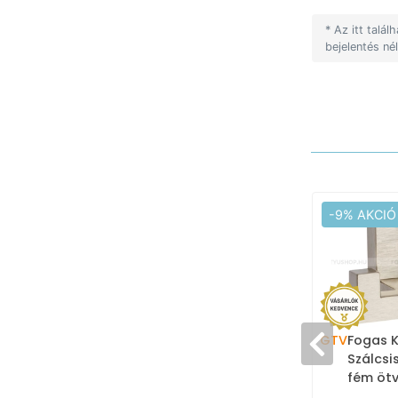
* Az itt talá
bejelentés né
-9% AKCIÓ
GTV
Fogas K
Szálcsi
fém ötv
akaszt