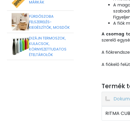
MÁRKÁK
A magas
szabads
FÜRDŐSZOBA
Figyelje
FELSZERELÉS-
A fiók m
KIEGÉSZÍTŐK, MOSDÓK
A csomag t
DIZÁJN TERMOSZOK,
szerelő egysé
KULACSOK,
KÖRNYEZETTUDATOS
A fiókrendsze
ÉTELTÁROLÓK
A fiókelő fel
Termék t
Dokum
RITMA CUBE