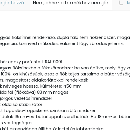
r jár hozzá
Nem, ehhez a termékhez nem jár
M
gyas fióksínnel rendelkező, dupla falú fém fiókrendszer, magasí
egancia, könnyed működés, valamint lágy záródás jellemzi.
ehér epoxy porfestett RAL 9001
gyas fióksínekbe a fékezőrendszer be van építve, mely lágy zá
 100%-os kihúzásúak, azaz a fiók teljes tartalma a bútor vázái
s, magasított oldalkorlátokkal rendelkezik
k névleges hossza, külmérete: 450 mm
ldalfal (fiókkáva) 83 mm magas
 görgős vezetősínrendszer
t oldalsó stabilizátor
tt fogasléc-fogaskerék szinkronizáló rendszer
ldalak 16mm-es bútorlappal szerelhetőek. Ha 18mm-es bútorlap
s vastagságra
ő két dimenzióban állítható: le-fel és jobbra-balra