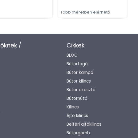
Több méretben elérhető
zőknek /
Cikkek
BLOG
Bútorfogó
Bútor kampó
Bútor kilincs
Bútor akasztó
Bútorhúzó
Kilincs
k
Ajtó kilincs
Beltéri ajtókilincs
Bútorgomb