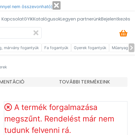
énnyel nem összevonható)
/ Kapcsolat
GYIK
Katalógusok
Legyen partnerünk
Bejelentkezés
g, márvány fogantyúk
Fa fogantyúk
Gyerek fogantyúk
Műanyag fog
erek
UMENTÁCIÓ
TOVÁBBI TERMÉKEINK
A termék forgalmazása
megszűnt. Rendelést már nem
tudunk felvenni rá.