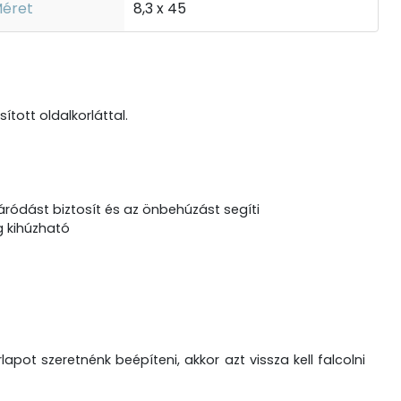
éret
8,3 x 45
tott oldalkorláttal.
ródást biztosít és az önbehúzást segíti
g kihúzható
ot szeretnénk beépíteni, akkor azt vissza kell falcolni