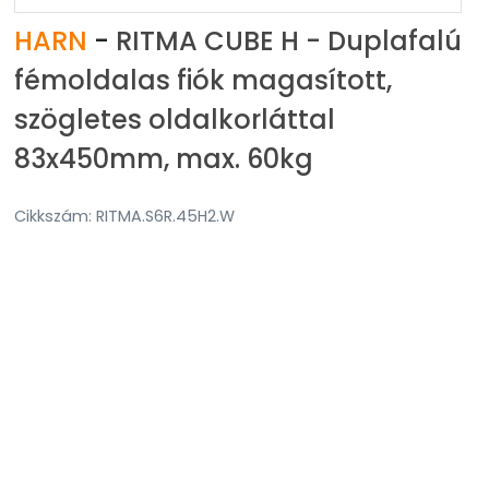
HARN
-
RITMA CUBE H - Duplafalú
fémoldalas fiók magasított,
szögletes oldalkorláttal
83x450mm, max. 60kg
Cikkszám: RITMA.S6R.45H2.W