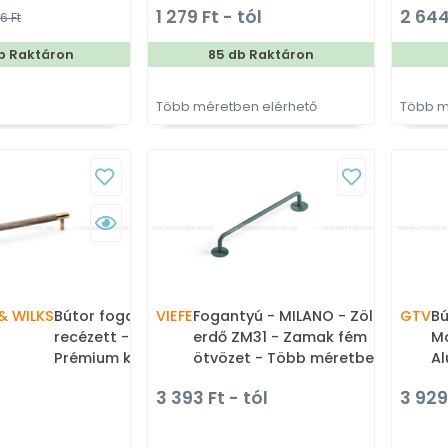
1 279 Ft - tól
2 644
6 Ft
b Raktáron
85 db Raktáron
Több méretben elérhető
Több m
& WILKS
Bútor fogantyú - Brunel 160
VIEFE
Fogantyú - MILANO - Zöld
GTV
Bú
recézett - antik réz - Réz -
erdő ZM31 - Zamak fém
Ma
Prémium két furatos
ötvözet - Több méretben
Al
bútorfogantyúk
gyártott színes fém
al
3 393 Ft - tól
3 929
bútorfogantyú
GO
fe