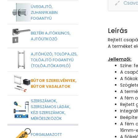
Csava
ÜVEGAJTÓ,
ZUHANYKABIN
FOGANTYÚ
Leírás
BELTÉRI AJTÓKILINCS,
AJTÓÜTKÖZŐ
Rejtett csapá
A terméket el
AJTÓHÚZÓ, TOLÓPAJZS,
Jellemzői:
TOLÓAJTÓ FOGANTYÚ
Színe: f
(TOLÓAJTÓKAGYLÓ)
A csapá
A fiókok
BÚTOR SZERELVÉNYEK,
Szöglete
BÚTOR VASALATOK
A termé
A fém o
SZERSZÁMOK,
Rejtett
SZERSZÁMOS LÁDÁK,
Integrál
KÉZI SZERSZÁMOK,
Beépíte
MÉRŐESZKÖZÖK
A fém o
16mm-e
FORGALMAZOTT
A fiókel