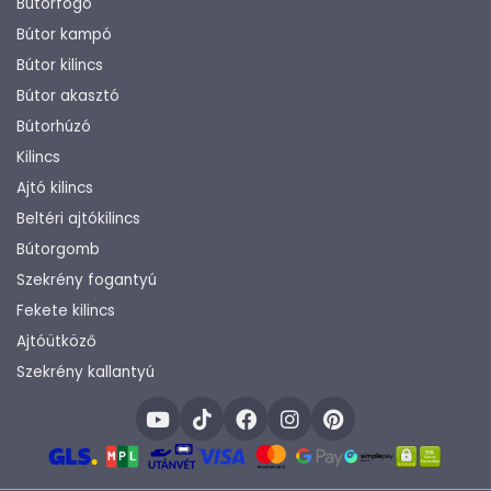
Bútorfogó
Bútor kampó
Bútor kilincs
Bútor akasztó
Bútorhúzó
Kilincs
Ajtó kilincs
Beltéri ajtókilincs
Bútorgomb
Szekrény fogantyú
Fekete kilincs
Ajtóütköző
Szekrény kallantyú