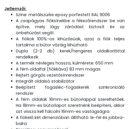
Jellemzői:
Színe: metálszürke epoxy porfestett RAL 9006
A csapágyas fióksínekbe a fékezőrendszer be van
építve, mely lágy záródást biztosít és az
önbehúzást segíti
A fiókok 100%-os kihúzásúak, azaz a fiók teljes
tartalma a bútor vázáig kihúzható
Dupla (2-2 db) kerek/hengeres oldalkorláttal
rendelkezik
A termék névleges hossza, külmérete: 650 mm
A fém oldalfal (fiókkáva) 83 mm magas
Rejtett görgős vezetősínrendszer
Integrált oldalsó stabilizátor
Beépített fogasléc-fogaskerék szinkronizáló
rendszer
A fém oldalak 16mm-es bútorlappal szerelhetőek.
Ha 18mm-es bútorlapot szeretnénk beépíteni, akkor
azt vissza kell falcolni 16mm-es vastagságra
A fiókelő két dimenzióban állítható: le-fel és jobbra-
balra