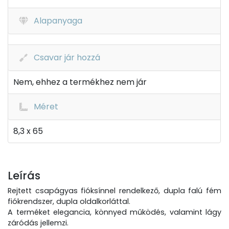
Alapanyaga
Csavar jár hozzá
Nem, ehhez a termékhez nem jár
Méret
8,3 x 65
Leírás
Rejtett csapágyas fióksínnel rendelkező, dupla falú fém
fiókrendszer, dupla oldalkorláttal.
A terméket elegancia, könnyed működés, valamint lágy
záródás jellemzi.