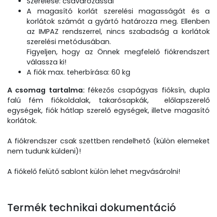
Szerelése: csavarozással
A magasító korlát szerelési magasságát és a
korlátok számát a gyártó határozza meg. Ellenben
az IMPAZ rendszerrel, nincs szabadság a korlátok
szerelési metódusában.
Figyeljen, hogy az Önnek megfelelő fiókrendszert
válassza ki!
A fiók max. teherbírása: 60 kg
A csomag tartalma:
fékezős csapágyas fióksín, dupla
falú fém fiókoldalak, takarósapkák, előlapszerelő
egységek, fiók hátlap szerelő egységek, illetve magasító
korlátok.
A fiókrendszer csak szettben rendelhető (külön elemeket
nem tudunk küldeni)!
A fiókelő felütő sablont külön lehet megvásárolni!
Termék technikai dokumentáció