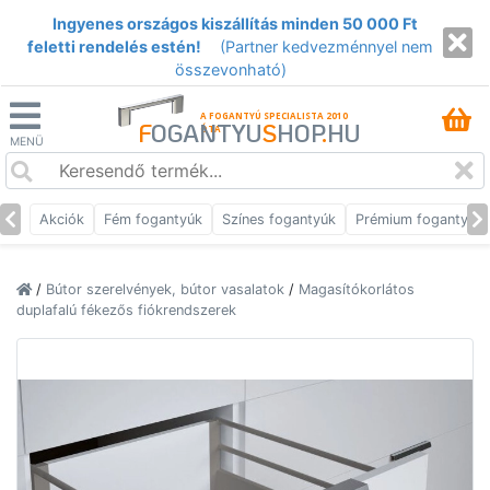
Ingyenes országos kiszállítás minden 50 000 Ft
feletti rendelés estén!
(Partner kedvezménnyel nem
összevonható)
A FOGANTYÚ SPECIALISTA 2010
F
OGANTYU
S
HOP
.
HU
ÓTA
MENÜ
Akciók
Fém fogantyúk
Színes fogantyúk
Prémium fogantyúk
/
Bútor szerelvények, bútor vasalatok
/
Magasítókorlátos
duplafalú fékezős fiókrendszerek