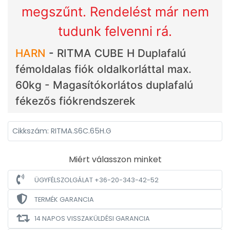
megszűnt. Rendelést már nem
tudunk felvenni rá.
HARN
-
RITMA CUBE H Duplafalú
fémoldalas fiók oldalkorláttal max.
60kg - Magasítókorlátos duplafalú
fékezős fiókrendszerek
Cikkszám: RITMA.S6C.65H.G
Miért válasszon minket
ÜGYFÉLSZOLGÁLAT +36-20-343-42-52
TERMÉK GARANCIA
14 NAPOS VISSZAKÜLDÉSI GARANCIA