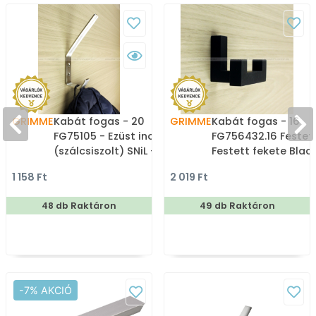
GRIMME
Kabát fogas - 20
GRIMME
Kabát fogas - 16
FG75105 - Ezüst inox
FG756432.16 Festett
(szálcsiszolt) SNiL -
Festett fekete Black
Márvány - Kombinált,
Zamak fém ötvözet
1 158 Ft
2 019 Ft
kalaptartós fogas
Dupla akasztós fog
48 db Raktáron
49 db Raktáron
-7% AKCIÓ