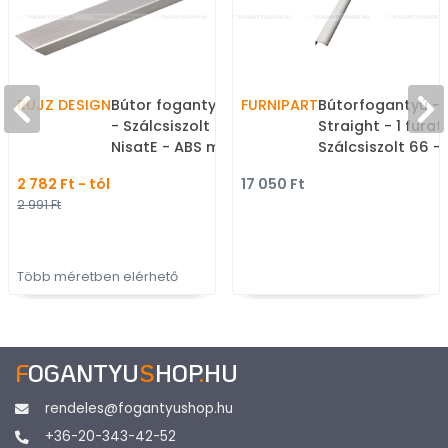
RUJZ DESIGN
Bútor fogantyú - 672.09
FURNIPART
Bútorfogantyú -
- Szálcsiszolt nikkel
Straight - 1 furat
NisatE - ABS műanyag -
Szálcsiszolt 66 -
Több méretben gyártott
Alumínium - Búto
2 782 Ft - tól
17 050 Ft
fém bútorfogantyú
élére ültethető f
2 991 Ft
fogantyú
Több méretben elérhető
F
OGANTYU
S
HOP
.
HU
rendeles@fogantyushop.hu
+36-20-343-42-52