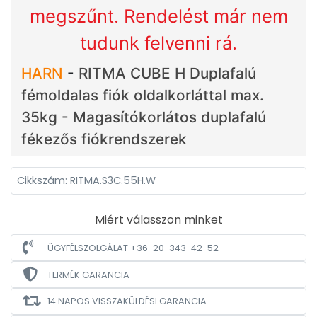
megszűnt. Rendelést már nem
tudunk felvenni rá.
HARN
-
RITMA CUBE H Duplafalú
fémoldalas fiók oldalkorláttal max.
35kg - Magasítókorlátos duplafalú
fékezős fiókrendszerek
Cikkszám: RITMA.S3C.55H.W
Miért válasszon minket
ÜGYFÉLSZOLGÁLAT +36-20-343-42-52
TERMÉK GARANCIA
14 NAPOS VISSZAKÜLDÉSI GARANCIA