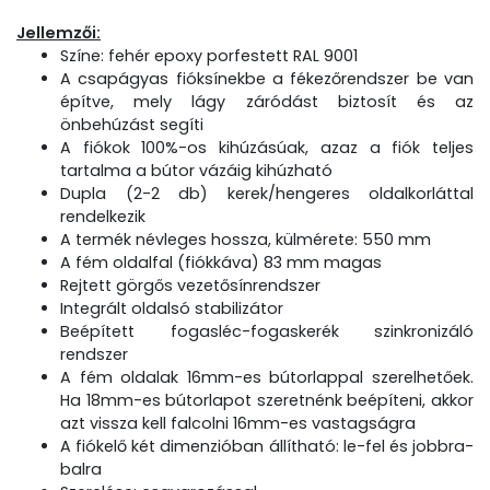
Jellemzői:
Színe: fehér epoxy porfestett RAL 9001
A csapágyas fióksínekbe a fékezőrendszer be van
építve, mely lágy záródást biztosít és az
önbehúzást segíti
A fiókok 100%-os kihúzásúak, azaz a fiók teljes
tartalma a bútor vázáig kihúzható
Dupla (2-2 db) kerek/hengeres oldalkorláttal
rendelkezik
A termék névleges hossza, külmérete: 550 mm
A fém oldalfal (fiókkáva) 83 mm magas
Rejtett görgős vezetősínrendszer
Integrált oldalsó stabilizátor
Beépített fogasléc-fogaskerék szinkronizáló
rendszer
A fém oldalak 16mm-es bútorlappal szerelhetőek.
Ha 18mm-es bútorlapot szeretnénk beépíteni, akkor
azt vissza kell falcolni 16mm-es vastagságra
A fiókelő két dimenzióban állítható: le-fel és jobbra-
balra