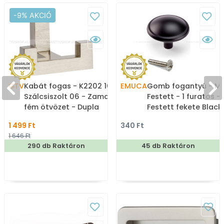
-9% AKCIÓ
GTV
Kabát fogas - K2202 16 -
EMUCA
Gomb fogantyú - MA
Szálcsiszolt 06 - Zamak
Festett - 1 furatos -
fém ötvözet - Dupla
Festett fekete BlackL
akasztós fogas
Zamak fém ötvözet 
1 499 Ft
340 Ft
Színes fém
1 646 Ft
gombfogantyú,
290 db Raktáron
45 db Raktáron
bútorgomb