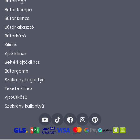
Bútorfogó
Bútor kampó
Bútor kilincs
Bútor akasztó
Bútorhúzó
Kilincs
Ajtó kilincs
Beltéri ajtókilincs
Bútorgomb
Szekrény fogantyú
Fekete kilincs
Ajtóütköző
Szekrény kallantyú