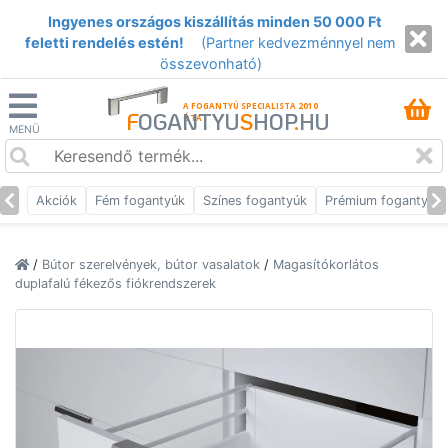
Ingyenes országos kiszállítás minden 50 000 Ft
feletti rendelés estén!
(Partner kedvezménnyel nem
összevonható)
A FOGANTYÚ SPECIALISTA 2010
F
OGANTYU
S
HOP
.
HU
ÓTA
MENÜ
Akciók
Fém fogantyúk
Színes fogantyúk
Prémium fogantyúk
/
Bútor szerelvények, bútor vasalatok
/
Magasítókorlátos
duplafalú fékezős fiókrendszerek