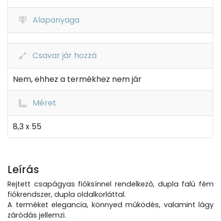
Alapanyaga
Csavar jár hozzá
Nem, ehhez a termékhez nem jár
Méret
8,3 x 55
Leírás
Rejtett csapágyas fióksínnel rendelkező, dupla falú fém
fiókrendszer, dupla oldalkorláttal.
A terméket elegancia, könnyed működés, valamint lágy
záródás jellemzi.