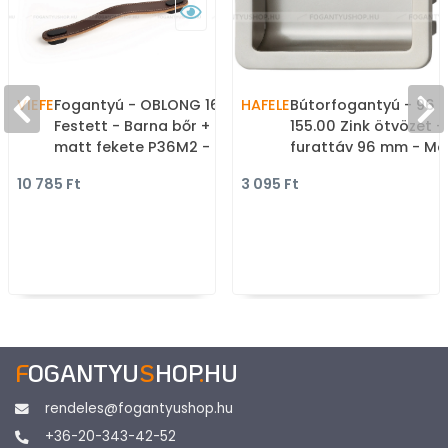
VIEFE
Fogantyú - OBLONG 160
HAFELE
Bútorfogantyú - 96
Festett - Barna bőr +
155.00 Zink ötvözet -
matt fekete P36M2 -
furattáv 96 mm - Ma
Zamak fém ötvözet, Bőr -
nikkel MNiL - Zink fém
10 785 Ft
3 095 Ft
Bőrrel kombinált fém
ötvözet - Bútorajtó
bútorfogantyú
felületébe marható,
süllyeszthető fém
fogantyú
F
OGANTYU
S
HOP
.
HU
rendeles@fogantyushop.hu
+36-20-343-42-52