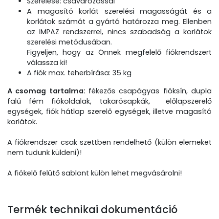
Szerelése: csavarozással
A magasító korlát szerelési magasságát és a
korlátok számát a gyártó határozza meg. Ellenben
az IMPAZ rendszerrel, nincs szabadság a korlátok
szerelési metódusában.
Figyeljen, hogy az Önnek megfelelő fiókrendszert
válassza ki!
A fiók max. teherbírása: 35 kg
A csomag tartalma:
fékezős csapágyas fióksín, dupla
falú fém fiókoldalak, takarósapkák, előlapszerelő
egységek, fiók hátlap szerelő egységek, illetve magasító
korlátok.
A fiókrendszer csak szettben rendelhető (külön elemeket
nem tudunk küldeni)!
A fiókelő felütő sablont külön lehet megvásárolni!
Termék technikai dokumentáció