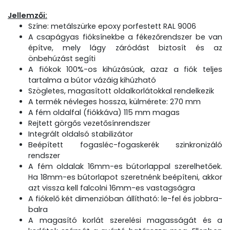
Jellemzői:
Színe: metálszürke epoxy porfestett RAL 9006
A csapágyas fióksínekbe a fékezőrendszer be van
építve, mely lágy záródást biztosít és az
önbehúzást segíti
A fiókok 100%-os kihúzásúak, azaz a fiók teljes
tartalma a bútor vázáig kihúzható
Szögletes, magasított oldalkorlátokkal rendelkezik
A termék névleges hossza, külmérete: 270 mm
A fém oldalfal (fiókkáva) 115 mm magas
Rejtett görgős vezetősínrendszer
Integrált oldalsó stabilizátor
Beépített fogasléc-fogaskerék szinkronizáló
rendszer
A fém oldalak 16mm-es bútorlappal szerelhetőek.
Ha 18mm-es bútorlapot szeretnénk beépíteni, akkor
azt vissza kell falcolni 16mm-es vastagságra
A fiókelő két dimenzióban állítható: le-fel és jobbra-
balra
A magasító korlát szerelési magasságát és a