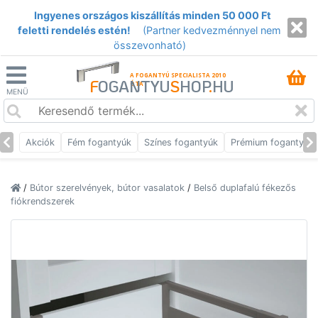
Ingyenes országos kiszállítás minden 50 000 Ft
feletti rendelés estén!
(Partner kedvezménnyel nem
összevonható)
A FOGANTYÚ SPECIALISTA 2010
F
OGANTYU
S
HOP
.
HU
ÓTA
MENÜ
Akciók
Fém fogantyúk
Színes fogantyúk
Prémium fogantyúk
/
Bútor szerelvények, bútor vasalatok
/
Belső duplafalú fékezős
fiókrendszerek