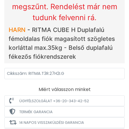
megszűnt. Rendelést már nem
tudunk felvenni rá.
HARN
-
RITMA CUBE H Duplafalú
fémoldalas fiók magasított szögletes
korláttal max.35kg - Belső duplafalú
fékezős fiókrendszerek
Cikkszám: RITMA.T3R.27H2I.G
Miért válasszon minket
ÜGYFÉLSZOLGÁLAT +36-20-343-42-52
TERMÉK GARANCIA
14 NAPOS VISSZAKÜLDÉSI GARANCIA