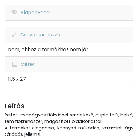
Alapanyaga
Csavar jár hozzá
Nem, ehhez a termékhez nem jár
Méret
11,5 x 27
Leírás
Rejtett csapágyas fióksínnel rendelkező, dupla falú, belső,
fém fiókrendszer, magasított oldalkorláttal.
A terméket elegancia, könnyed működés, valamint lágy
záródás jellemzi.