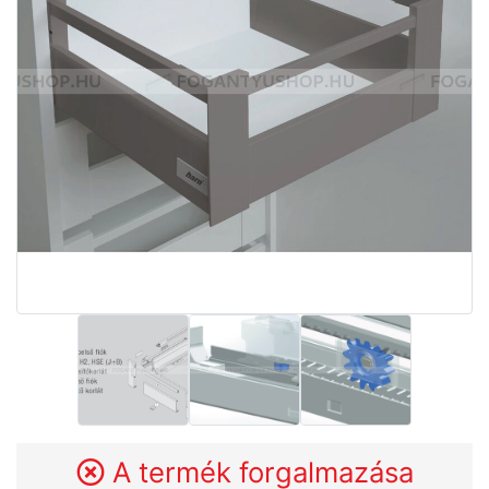
A termék forgalmazása