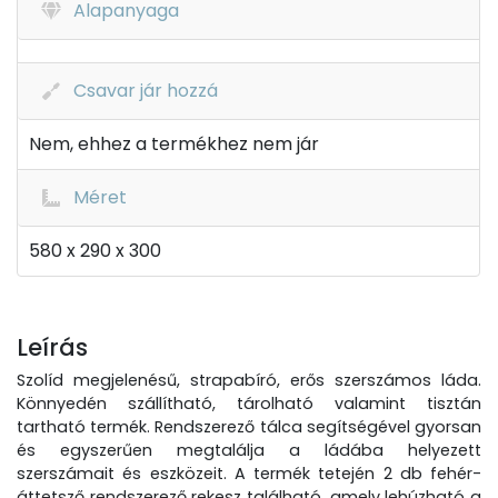
Alapanyaga
Csavar jár hozzá
Nem, ehhez a termékhez nem jár
Méret
580 x 290 x 300
Leírás
Szolíd megjelenésű, strapabíró, erős szerszámos láda.
Könnyedén szállítható, tárolható valamint tisztán
tartható termék. Rendszerező tálca segítségével gyorsan
és egyszerűen megtalálja a ládába helyezett
szerszámait és eszközeit. A termék tetején 2 db fehér-
áttetsző rendszerező rekesz található, amely lehúzható a