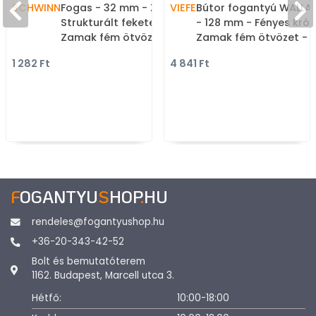
SCHWINN
Fogas - 32 mm - Z317 -
VIEFE
Bútor fogantyú WALLA
Strukturált fekete -
- 128 mm - Fényes kró
Zamak fém ötvözet - Egy
Zamak fém ötvözet - 
akasztós fogas
méretben gyártott fé
1 282 Ft
4 841 Ft
bútorfogantyú
F
OGANTYU
S
HOP
.
HU
rendeles@fogantyushop.hu
+36-20-343-42-52
Bolt és bemutatóterem
1162. Budapest, Marcell utca 3.
Hétfő:
10:00-18:00