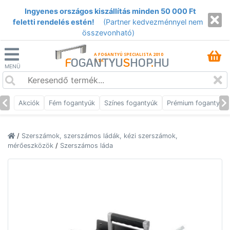
Ingyenes országos kiszállítás minden 50 000 Ft
feletti rendelés estén!
(Partner kedvezménnyel nem
összevonható)
A FOGANTYÚ SPECIALISTA 2010
F
OGANTYU
S
HOP
.
HU
ÓTA
MENÜ
Akciók
Fém fogantyúk
Színes fogantyúk
Prémium fogantyúk
/
Szerszámok, szerszámos ládák, kézi szerszámok,
mérőeszközök
/
Szerszámos láda