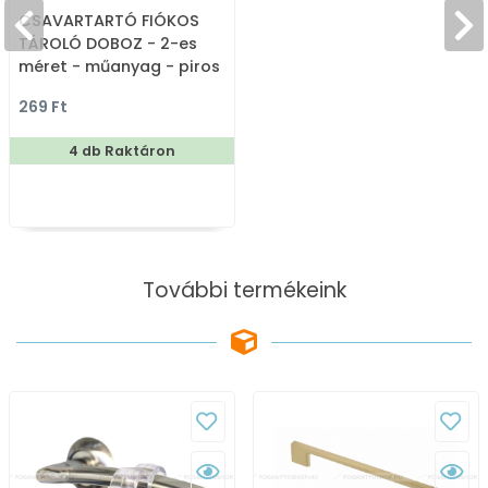
CSAVARTARTÓ FIÓKOS
TÁROLÓ DOBOZ - 2-es
méret - műanyag - piros
269 Ft
4 db Raktáron
További termékeink