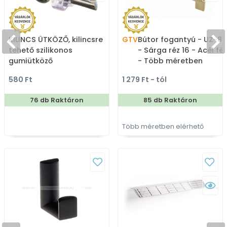
KILINCS ÜTKÖZŐ, kilincsre
GTV
Bútor fogantyú - UZ-81
tehető szilikonos
- Sárga réz 16 - Acél fé
gumiütköző
- Több méretben
gyártott színes fém
580 Ft
1 279 Ft - tól
bútorfogantyú
76 db Raktáron
85 db Raktáron
Több méretben elérhető