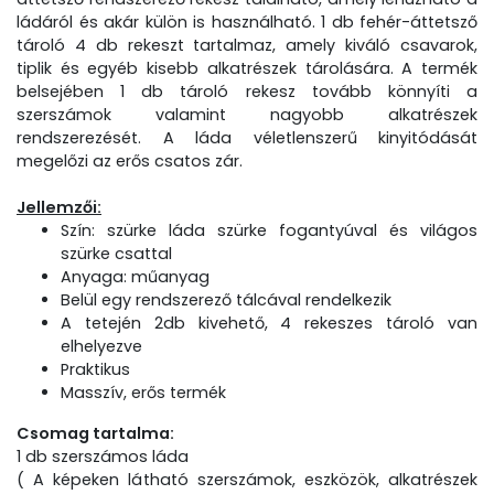
ládáról és akár külön is használható. 1 db fehér-áttetsző
tároló 4 db rekeszt tartalmaz, amely kiváló csavarok,
tiplik és egyéb kisebb alkatrészek tárolására. A termék
belsejében 1 db tároló rekesz tovább könnyíti a
szerszámok valamint nagyobb alkatrészek
rendszerezését. A láda véletlenszerű kinyitódását
megelőzi az erős csatos zár.
Jellemzői:
Szín: szürke láda szürke fogantyúval és világos
szürke csattal
Anyaga: műanyag
Belül egy rendszerező tálcával rendelkezik
A tetején 2db kivehető, 4 rekeszes tároló van
elhelyezve
Praktikus
Masszív, erős termék
Csomag tartalma:
1 db szerszámos láda
( A képeken látható szerszámok, eszközök, alkatrészek