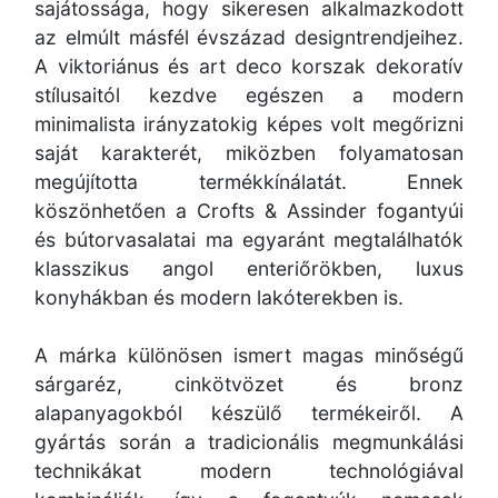
sajátossága, hogy sikeresen alkalmazkodott
az elmúlt másfél évszázad designtrendjeihez.
A viktoriánus és art deco korszak dekoratív
stílusaitól kezdve egészen a modern
minimalista irányzatokig képes volt megőrizni
saját karakterét, miközben folyamatosan
megújította termékkínálatát. Ennek
köszönhetően a Crofts & Assinder fogantyúi
és bútorvasalatai ma egyaránt megtalálhatók
klasszikus angol enteriőrökben, luxus
konyhákban és modern lakóterekben is.
A márka különösen ismert magas minőségű
sárgaréz, cinkötvözet és bronz
alapanyagokból készülő termékeiről. A
gyártás során a tradicionális megmunkálási
technikákat modern technológiával