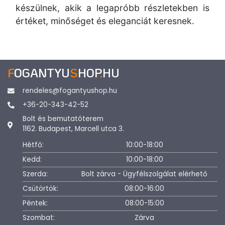
készülnek, akik a legapróbb részletekben is
értéket, minőséget és eleganciát keresnek.
F
OGANTYU
S
HOP
.
HU
rendeles@fogantyushop.hu
+36-20-343-42-52
Bolt és bemutatóterem
1162. Budapest, Marcell utca 3.
Hétfő:
10:00-18:00
Kedd:
10:00-18:00
Szerda:
Bolt zárva - Ügyfélszolgálat elérhető
Csütörtök:
08:00-16:00
Péntek:
08:00-15:00
Szombat:
Zárva