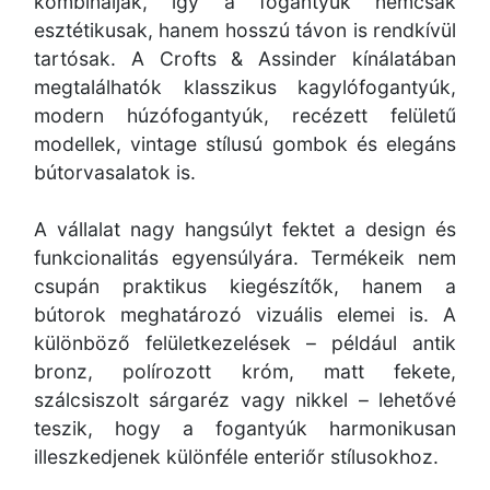
kombinálják, így a fogantyúk nemcsak
esztétikusak, hanem hosszú távon is rendkívül
tartósak. A Crofts & Assinder kínálatában
megtalálhatók klasszikus kagylófogantyúk,
modern húzófogantyúk, recézett felületű
modellek, vintage stílusú gombok és elegáns
bútorvasalatok is.
A vállalat nagy hangsúlyt fektet a design és
funkcionalitás egyensúlyára. Termékeik nem
csupán praktikus kiegészítők, hanem a
bútorok meghatározó vizuális elemei is. A
különböző felületkezelések – például antik
bronz, polírozott króm, matt fekete,
szálcsiszolt sárgaréz vagy nikkel – lehetővé
teszik, hogy a fogantyúk harmonikusan
illeszkedjenek különféle enteriőr stílusokhoz.