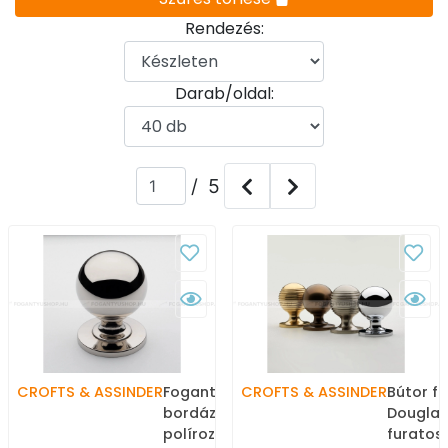
Rendezés:
Darab/oldal:
/ 5
CROFTS & ASSINDER
Fogantyú - Douglas
CROFTS & ASSINDER
Bútor f
bordázott - 1 furatos -
Douglas
polírozott nikkel - Réz -
furatos 