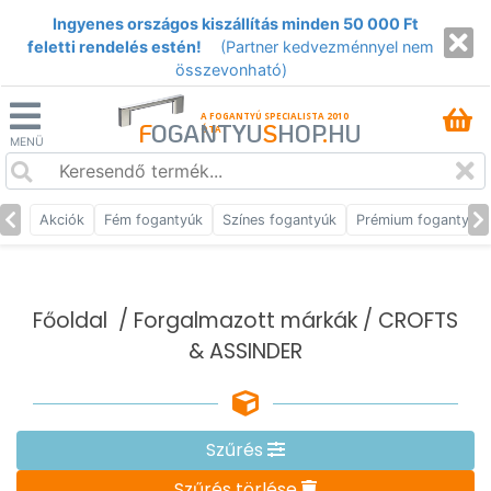
Ingyenes országos kiszállítás minden 50 000 Ft
feletti rendelés estén!
(Partner kedvezménnyel nem
összevonható)
A FOGANTYÚ SPECIALISTA 2010
F
OGANTYU
S
HOP
.
HU
ÓTA
MENÜ
Akciók
Fém fogantyúk
Színes fogantyúk
Prémium fogantyúk
Főoldal
/
Forgalmazott márkák
/ CROFTS
& ASSINDER
Szűrés
Szűrés törlése